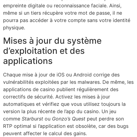
cklink panel
empreinte digitale ou reconnaissance faciale. Ainsi,
même si un tiers récupère votre mot de passe, il ne
cklink panel
pourra pas accéder à votre compte sans votre identité
cklink panel
physique.
Mises à jour du système
cklink panel
d’exploitation et des
cklink panel
applications
cklink panel
cklink panel
Chaque mise à jour de iOS ou Android corrige des
vulnérabilités exploitées par les malwares. De même, les
cklink panel
applications de casino publient régulièrement des
correctifs de sécurité. Activez les mises à jour
cklink panel
automatiques et vérifiez que vous utilisez toujours la
luminati
version la plus récente de l’app du casino. Un jeu
comme
Starburst
ou
Gonzo’s Quest
peut perdre son
cklink
RTP optimal si l’application est obsolète, car des bugs
cklink Panel
peuvent affecter le calcul des gains.