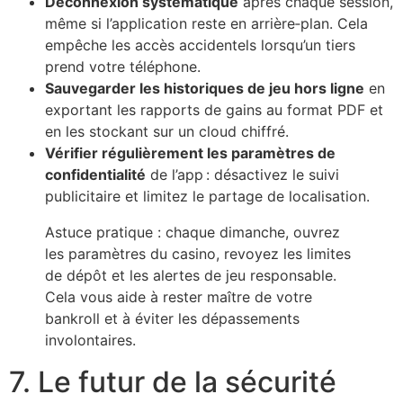
Déconnexion systématique
après chaque session,
même si l’application reste en arrière‑plan. Cela
empêche les accès accidentels lorsqu’un tiers
prend votre téléphone.
Sauvegarder les historiques de jeu hors ligne
en
exportant les rapports de gains au format PDF et
en les stockant sur un cloud chiffré.
Vérifier régulièrement les paramètres de
confidentialité
de l’app : désactivez le suivi
publicitaire et limitez le partage de localisation.
Astuce pratique : chaque dimanche, ouvrez
les paramètres du casino, revoyez les limites
de dépôt et les alertes de jeu responsable.
Cela vous aide à rester maître de votre
bankroll et à éviter les dépassements
involontaires.
7. Le futur de la sécurité