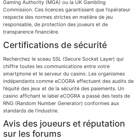
Gaming Authority (MGA) ou la UK Gambling
cklink panel
Commission. Ces licences garantissent que l’opérateur
cklink panel
respecte des normes strictes en matière de jeu
responsable, de protection des joueurs et de
cklink panel
transparence financière.
cklink panel
Certifications de sécurité
cklink panel
Recherchez le sceau SSL (Secure Socket Layer) qui
cklink panel
chiffre toutes les communications entre votre
smartphone et le serveur du casino. Les organismes
cklink panel
indépendants comme eCOGRA effectuent des audits de
cklink panel
l’équité des jeux et de la sécurité des paiements. Un
casino affichant le label eCOGRA a passé des tests de
cklink panel
RNG (Random Number Generator) conformes aux
cklink panel
standards de l’industrie.
Avis des joueurs et réputation
cklink panel
sur les forums
cklink panel