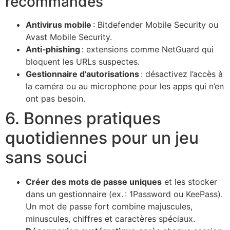
recommandés
Antivirus mobile
: Bitdefender Mobile Security ou
Avast Mobile Security.
Anti‑phishing
: extensions comme NetGuard qui
bloquent les URLs suspectes.
Gestionnaire d’autorisations
: désactivez l’accès à
la caméra ou au microphone pour les apps qui n’en
ont pas besoin.
6. Bonnes pratiques
quotidiennes pour un jeu
sans souci
Créer des mots de passe uniques
et les stocker
dans un gestionnaire (ex. : 1Password ou KeePass).
Un mot de passe fort combine majuscules,
minuscules, chiffres et caractères spéciaux.