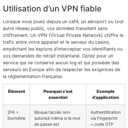
Utilisation d’un VPN fiable
cklink
cklink Panel
Lorsque vous jouez depuis un café, un aéroport ou tout
autre réseau public, vos données transitent sans
asal oku
chiffrement. Un VPN (Virtual Private Network) chiffre le
cklink Panel
trafic entre votre appareil et le serveur du casino,
empêchant les espions d’intercepter vos identifiants ou
cklink Panel
vos demandes de retrait instantané. Optez pour un
cklink panel
service qui ne conserve aucun log et qui possède des
serveurs en Europe afin de respecter les exigences de
asal Oku
la réglementation française.
cklink
Élément
Pourquoi c’est
Exemple
cklink panel
essentiel
d’application
cklink panel
2FA +
Bloque l’accès non
Authentification
cklink panel
biométrie
autorisé même si le mot
via Fingerprint
de passe est
+ code OTP
cklink Panel