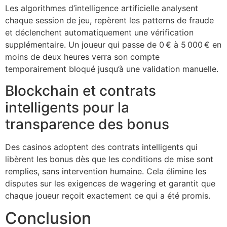
Les algorithmes d’intelligence artificielle analysent
chaque session de jeu, repèrent les patterns de fraude
et déclenchent automatiquement une vérification
supplémentaire. Un joueur qui passe de 0 € à 5 000 € en
moins de deux heures verra son compte
temporairement bloqué jusqu’à une validation manuelle.
Blockchain et contrats
intelligents pour la
transparence des bonus
Des casinos adoptent des contrats intelligents qui
libèrent les bonus dès que les conditions de mise sont
remplies, sans intervention humaine. Cela élimine les
disputes sur les exigences de wagering et garantit que
chaque joueur reçoit exactement ce qui a été promis.
Conclusion