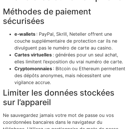
Méthodes de paiement
liganbet güncel giriş
sécurisées
zipal
etpark
e‑wallets
: PayPal, Skrill, Neteller offrent une
couche supplémentaire de protection car ils ne
jobet giriş
divulguent pas le numéro de carte au casino.
Cartes virtuelles
: générées pour un seul achat,
liganbet güncel giriş
elles limitent l’exposition du vrai numéro de carte.
dcasino
Cryptomonnaies
: Bitcoin ou Ethereum permettent
des dépôts anonymes, mais nécessitent une
asibom
vigilance accrue.
randpashabet
Limiter les données stockées
liganbet giriş
sur l’appareil
jobet
Ne sauvegardez jamais votre mot de passe ou vos
liganbet
coordonnées bancaires dans le navigateur du
téléphone. Utilisez un gestionnaire de mots de passe