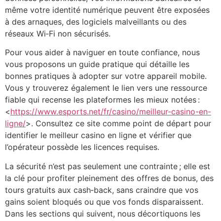
même votre identité numérique peuvent être exposées
cklink panel
à des arnaques, des logiciels malveillants ou des
cklink panel
réseaux Wi‑Fi non sécurisés.
cklink panel
Pour vous aider à naviguer en toute confiance, nous
vous proposons un guide pratique qui détaille les
cklink panel
bonnes pratiques à adopter sur votre appareil mobile.
cklink panel
Vous y trouverez également le lien vers une ressource
fiable qui recense les plateformes les mieux notées :
cklink panel
<
https://www.esports.net/fr/casino/meilleur-casino-en-
ligne/
>. Consultez ce site comme point de départ pour
cklink panel
identifier le meilleur casino en ligne et vérifier que
cklink panel
l’opérateur possède les licences requises.
cklink panel
La sécurité n’est pas seulement une contrainte ; elle est
la clé pour profiter pleinement des offres de bonus, des
cklink panel
tours gratuits aux cash‑back, sans craindre que vos
cklink satın al
gains soient bloqués ou que vos fonds disparaissent.
Dans les sections qui suivent, nous décortiquons les
cklink satın al