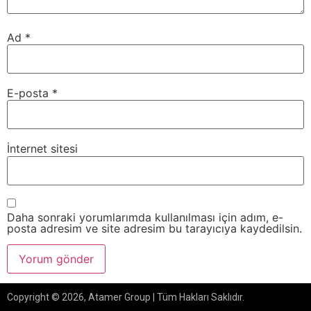
Ad
*
E-posta
*
İnternet sitesi
Daha sonraki yorumlarımda kullanılması için adım, e-
posta adresim ve site adresim bu tarayıcıya kaydedilsin.
Copyright © 2026, Atamer Group | Tüm Hakları Saklıdır.