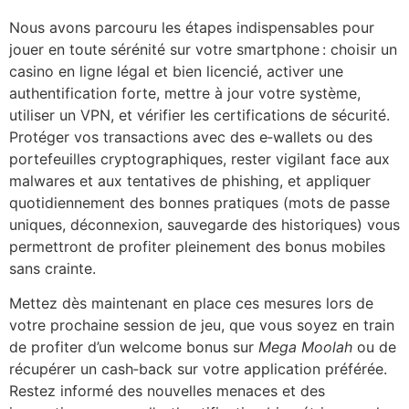
Nous avons parcouru les étapes indispensables pour
jouer en toute sérénité sur votre smartphone : choisir un
casino en ligne légal et bien licencié, activer une
authentification forte, mettre à jour votre système,
utiliser un VPN, et vérifier les certifications de sécurité.
Protéger vos transactions avec des e‑wallets ou des
portefeuilles cryptographiques, rester vigilant face aux
malwares et aux tentatives de phishing, et appliquer
quotidiennement des bonnes pratiques (mots de passe
uniques, déconnexion, sauvegarde des historiques) vous
permettront de profiter pleinement des bonus mobiles
sans crainte.
Mettez dès maintenant en place ces mesures lors de
votre prochaine session de jeu, que vous soyez en train
de profiter d’un welcome bonus sur
Mega Moolah
ou de
récupérer un cash‑back sur votre application préférée.
Restez informé des nouvelles menaces et des