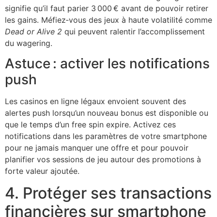
signifie qu’il faut parier 3 000 € avant de pouvoir retirer
asacasino
les gains. Méfiez‑vous des jeux à haute volatilité comme
libet
Dead or Alive 2
qui peuvent ralentir l’accomplissement
du wagering.
asibom
Astuce : activer les notifications
acking Forum
push
brıs escort
Les casinos en ligne légaux envoient souvent des
tpark giriş
alertes push lorsqu’un nouveau bonus est disponible ou
apanca escort
que le temps d’un free spin expire. Activez ces
notifications dans les paramètres de votre smartphone
arsbahis
pour ne jamais manquer une offre et pour pouvoir
planifier vos sessions de jeu autour des promotions à
liganbet
forte valeur ajoutée.
liganbet
4. Protéger ses transactions
xbet
financières sur smartphone
jobet