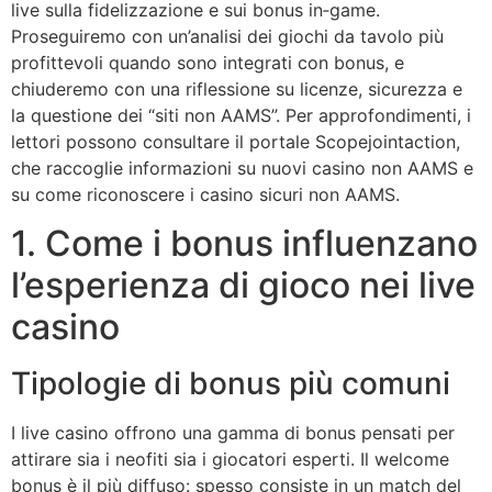
live sulla fidelizzazione e sui bonus in‑game.
Proseguiremo con un’analisi dei giochi da tavolo più
profittevoli quando sono integrati con bonus, e
chiuderemo con una riflessione su licenze, sicurezza e
la questione dei “siti non AAMS”. Per approfondimenti, i
lettori possono consultare il portale Scopejointaction,
che raccoglie informazioni su nuovi casino non AAMS e
su come riconoscere i casino sicuri non AAMS.
1. Come i bonus influenzano
l’esperienza di gioco nei live
casino
Tipologie di bonus più comuni
I live casino offrono una gamma di bonus pensati per
attirare sia i neofiti sia i giocatori esperti. Il welcome
bonus è il più diffuso: spesso consiste in un match del