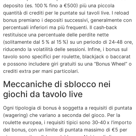
deposito (es. 100 % fino a €500) più una piccola
quantità di crediti per le puntate sui tavoli live. I reload
bonus premiano i depositi successivi, generalmente con
percentuali inferiori ma più frequenti. Il cash‑back
restituisce una percentuale delle perdite nette
(solitamente dal 5 % al 15 %) su un periodo di 24‑48 ore,
riducendo la volatilità delle sessioni. Infine, i bonus sul
tavolo sono specifici per roulette, blackjack o baccarat
e possono includere giri gratuiti su una “Bonus Wheel” o
crediti extra per mani particolari.
Meccaniche di sblocco nei
giochi da tavolo live
Ogni tipologia di bonus è soggetta a requisiti di puntata
(wagering) che variano a seconda del gioco. Per la
roulette europea, i requisiti tipici sono 30‑40 x l’importo
del bonus, con un limite di puntata massimo di €5 per