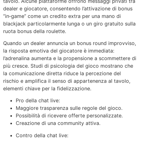
tavolo. Alcune piattaforme offrono messaggi privati tra
dealer e giocatore, consentendo l’attivazione di bonus
“in‑game” come un credito extra per una mano di
blackjack particolarmente lunga o un giro gratuito sulla
ruota bonus della roulette.
Quando un dealer annuncia un bonus round improvviso,
la risposta emotiva del giocatore è immediata:
l’adrenalina aumenta e la propensione a scommettere di
più cresce. Studi di psicologia del gioco mostrano che
la comunicazione diretta riduce la percezione del
rischio e amplifica il senso di appartenenza al tavolo,
elementi chiave per la fidelizzazione.
Pro della chat live:
Maggiore trasparenza sulle regole del gioco.
Possibilità di ricevere offerte personalizzate.
Creazione di una community attiva.
er
Contro della chat live: