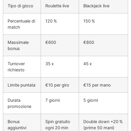
Tipo di gioco
Roulette live
Blackjack live
Percentuale di
120 %
150 %
match
Massimale
€600
€800
bonus
Turnover
35 x
45 x
richiesto
Limite puntata
€10 per giro
€15 per mano
Durata
7 giorni
5 giorni
promozione
Bonus
Spin gratuito
Double down +20 %
aggiuntivi
ogni 20 min
(prime 50 mani)