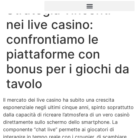
Strategia vincenti
nei live casino:
confrontiamo le
piattaforme con
bonus per i giochi da
tavolo
Il mercato dei live casino ha subito una crescita
esponenziale negli ultimi cinque anni, spinto soprattutto
dalla capacità di ricreare l’atmosfera di un vero casinò
direttamente sullo schermo dello smartphone. La
componente “chat live” permette ai giocatori di
interagire in tempo reale con i croupier, di scambiare