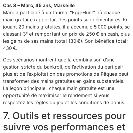
Cas 3 – Marc, 45 ans, Marseille
Marc a participé à un tournoi “Egg‑Hunt” où chaque
main gratuite rapportait des points supplémentaires. En
jouant 20 mains gratuites, il a accumulé 5 000 points, se
classant 3ᵉ et remportant un prix de 250 € en cash, plus
les gains de ses mains (total 180 €). Son bénéfice total :
430 €.
Ces scénarios montrent que la combinaison d’une
gestion stricte du bankroll, de l’activation du pari pair
plus et de l’exploitation des promotions de Pâques peut
transformer des mains gratuites en gains substantiels.
La leçon principale : chaque main gratuite est une
opportunité de maximiser le rendement si vous
respectez les règles du jeu et les conditions de bonus.
7. Outils et ressources pour
suivre vos performances et