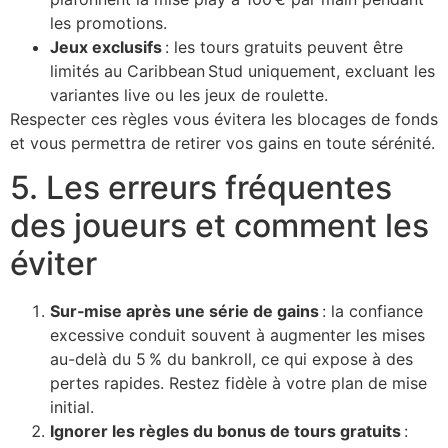
les promotions.
Jeux exclusifs
: les tours gratuits peuvent être
limités au Caribbean Stud uniquement, excluant les
variantes live ou les jeux de roulette.
Respecter ces règles vous évitera les blocages de fonds
et vous permettra de retirer vos gains en toute sérénité.
5. Les erreurs fréquentes
des joueurs et comment les
éviter
Sur‑mise après une série de gains
: la confiance
excessive conduit souvent à augmenter les mises
au-delà du 5 % du bankroll, ce qui expose à des
pertes rapides. Restez fidèle à votre plan de mise
initial.
Ignorer les règles du bonus de tours gratuits
: