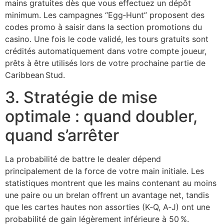
mains gratuites dès que vous effectuez un dépôt
minimum. Les campagnes “Egg‑Hunt” proposent des
klink satın al
codes promo à saisir dans la section promotions du
klink Panel
casino. Une fois le code validé, les tours gratuits sont
crédités automatiquement dans votre compte joueur,
klink Panel
prêts à être utilisés lors de votre prochaine partie de
Caribbean Stud.
klink Panel
3. Stratégie de mise
klink Panel
optimale : quand doubler,
klink Panel
quand s’arrêter
klink Panel
klink Panel
La probabilité de battre le dealer dépend
principalement de la force de votre main initiale. Les
klink Panel
statistiques montrent que les mains contenant au moins
klink Panel
une paire ou un brelan offrent un avantage net, tandis
que les cartes hautes non assorties (K‑Q, A‑J) ont une
rzbet giriş
probabilité de gain légèrement inférieure à 50 %.