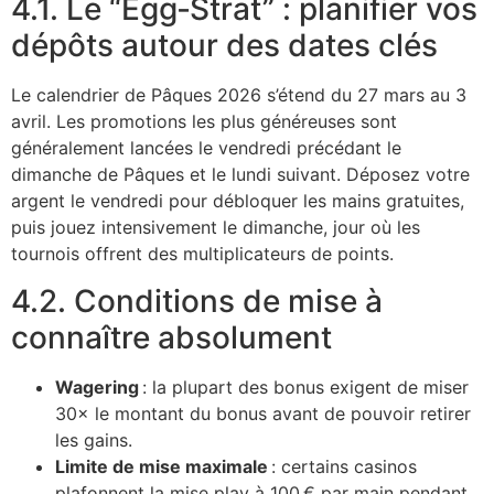
4.1. Le “Egg‑Strat” : planifier vos
dépôts autour des dates clés
Le calendrier de Pâques 2026 s’étend du 27 mars au 3
avril. Les promotions les plus généreuses sont
généralement lancées le vendredi précédant le
dimanche de Pâques et le lundi suivant. Déposez votre
argent le vendredi pour débloquer les mains gratuites,
puis jouez intensivement le dimanche, jour où les
tournois offrent des multiplicateurs de points.
4.2. Conditions de mise à
connaître absolument
Wagering
: la plupart des bonus exigent de miser
30× le montant du bonus avant de pouvoir retirer
les gains.
Limite de mise maximale
: certains casinos
plafonnent la mise play à 100 € par main pendant