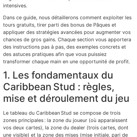
intensives.
klink panel
Dans ce guide, nous détaillerons comment exploiter les
klink panel
tours gratuits, tirer parti des bonus de Pâques et
appliquer des stratégies avancées pour augmenter vos
klink panel
chances de gros gains. Chaque section vous apportera
klink panel
des instructions pas à pas, des exemples concrets et
des astuces pratiques afin que vous puissiez
klink panel
transformer chaque main en une opportunité de profit.
klink panel
1. Les fondamentaux du
klink panel
Caribbean Stud : règles,
klink panel
mise et déroulement du jeu
klink panel
Le tableau du Caribbean Stud se compose de trois
klink panel
zones principales : la zone du joueur (où apparaissent
vos deux cartes), la zone du dealer (trois cartes, dont
klink panel
une visible) et la zone des mises (mise initiale, pari de