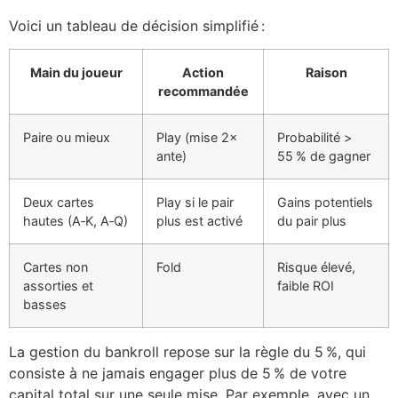
klink panel
Voici un tableau de décision simplifié :
klink panel
Main du joueur
Action
Raison
klink panel
recommandée
klink giriş
Paire ou mieux
Play (mise 2×
Probabilité >
asino
ante)
55 % de gagner
asino
Deux cartes
Play si le pair
Gains potentiels
eme bonusu
hautes (A‑K, A‑Q)
plus est activé
du pair plus
eme bonusu
Cartes non
Fold
Risque élevé,
eme bonusu
assorties et
faible ROI
basses
eme bonusu
e youtube mp3 downloader
La gestion du bankroll repose sur la règle du 5 %, qui
consiste à ne jamais engager plus de 5 % de votre
no
capital total sur une seule mise. Par exemple, avec un