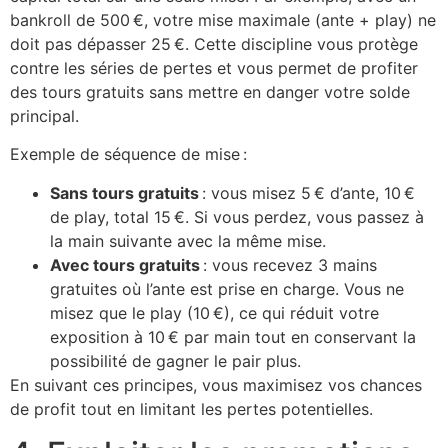
bankroll de 500 €, votre mise maximale (ante + play) ne
ebet
doit pas dépasser 25 €. Cette discipline vous protège
ibet
contre les séries de pertes et vous permet de profiter
des tours gratuits sans mettre en danger votre solde
iganbet
principal.
king Forum
Exemple de séquence de mise :
rıs escort
Sans tours gratuits
: vous misez 5 € d’ante, 10 €
bet giriş
de play, total 15 €. Si vous perdez, vous passez à
la main suivante avec la même mise.
anca escort
Avec tours gratuits
: vous recevez 3 mains
gratuites où l’ante est prise en charge. Vous ne
sbahis
misez que le play (10 €), ce qui réduit votre
iganbet
exposition à 10 € par main tout en conservant la
possibilité de gagner le pair plus.
obet
En suivant ces principes, vous maximisez vos chances
bet
de profit tout en limitant les pertes potentielles.
obet