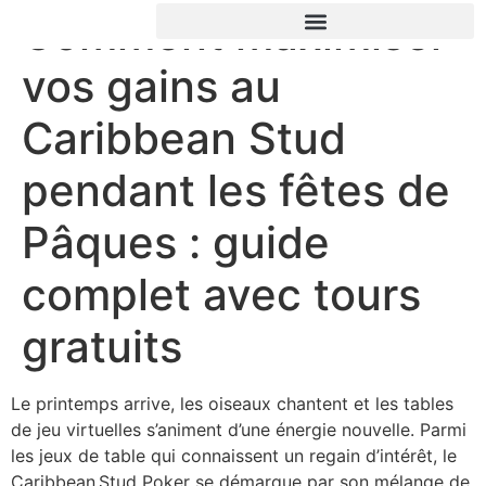
klink panel
Comment maximiser
klink panel
vos gains au
klink paketleri
Caribbean Stud
klink
pendant les fêtes de
klink
klink
Pâques : guide
klink
complet avec tours
klink panel
gratuits
klink panel
klink panel
Le printemps arrive, les oiseaux chantent et les tables
klink panel
de jeu virtuelles s’animent d’une énergie nouvelle. Parmi
les jeux de table qui connaissent un regain d’intérêt, le
klink panel
Caribbean Stud Poker se démarque par son mélange de