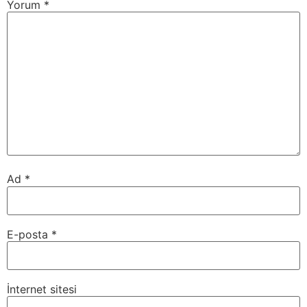
Yorum
*
Ad
*
E-posta
*
İnternet sitesi