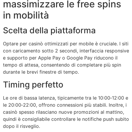
massimizzare le free spins
in mobilità
Scelta della piattaforma
Optare per casinò ottimizzati per mobile è cruciale. I siti
con caricamento sotto 2 secondi, interfaccia responsive
e supporto per Apple Pay o Google Pay riducono il
tempo di attesa, consentendo di completare più spin
durante le brevi finestre di tempo.
Timing perfetto
Le ore di bassa latenza, tipicamente tra le 10:00‑12:00 e
le 20:00‑22:00, offrono connessioni più stabili. Inoltre, i
casinò spesso rilasciano nuove promozioni al mattino,
quindi è consigliabile controllare le notifiche push subito
dopo il risveglio.