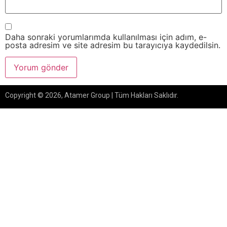
Daha sonraki yorumlarımda kullanılması için adım, e-
posta adresim ve site adresim bu tarayıcıya kaydedilsin.
Copyright © 2026, Atamer Group | Tüm Hakları Saklıdır.