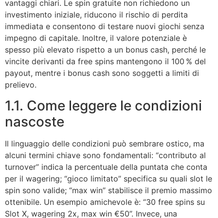
vantaggi chiari. Le spin gratuite non richiedono un
investimento iniziale, riducono il rischio di perdita
immediata e consentono di testare nuovi giochi senza
impegno di capitale. Inoltre, il valore potenziale è
spesso più elevato rispetto a un bonus cash, perché le
vincite derivanti da free spins mantengono il 100 % del
payout, mentre i bonus cash sono soggetti a limiti di
prelievo.
1.1. Come leggere le condizioni
nascoste
Il linguaggio delle condizioni può sembrare ostico, ma
alcuni termini chiave sono fondamentali: “contributo al
turnover” indica la percentuale della puntata che conta
per il wagering; “gioco limitato” specifica su quali slot le
spin sono valide; “max win” stabilisce il premio massimo
ottenibile. Un esempio amichevole è: “30 free spins su
Slot X, wagering 2x, max win €50”. Invece, una