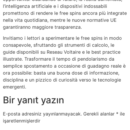
l’intelligenza artificiale e i dispositivi indossabili
promettono di rendere le free spins ancora più integrate
nella vita quotidiana, mentre le nuove normative UE
garantiranno maggiore trasparenza.
Invitiamo i lettori a sperimentare le free spins in modo
consapevole, sfruttando gli strumenti di calcolo, le
guide disponibili su Reseau Voltaire e le best practice
illustrate. Trasformare il tempo di pendolarismo da
semplice spostamento a occasione di guadagno reale è
ora possibile: basta una buona dose di informazione,
disciplina e un pizzico di curiosità verso le tecnologie
emergenti.
Bir yanıt yazın
E-posta adresiniz yayınlanmayacak.
Gerekli alanlar
*
ile
işaretlenmişlerdir