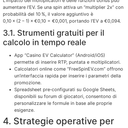
L’impatto dei moltiplicatori e delle funzioni bonus può
aumentare l’EV. Se una spin attiva un “multiplier 2x” con
probabilità del 10 %, il valore aggiuntivo è
0,10 × (2 − 1) × €0,10 = €0,001, portando l’EV a €0,094.
3.1. Strumenti gratuiti per il
calcolo in tempo reale
App “Casino EV Calculator” (Android/iOS)
permette di inserire RTP, puntata e moltiplicatori.
Calcolatori online come “FreeSpinEV.com” offrono
un’interfaccia rapida per inserire i parametri della
promozione.
Spreadsheet pre‑configurati su Google Sheets,
disponibili su forum di giocatori, consentono di
personalizzare le formule in base alle proprie
esigenze.
4. Strategie operative per