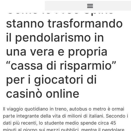
Come le Free Spins
stanno trasformando
il pendolarismo in
una vera e propria
“cassa di risparmio”
per i giocatori di
casinò online
Il viaggio quotidiano in treno, autobus o metro è ormai
parte integrante della vita di milioni di italiani. Secondo i
dati più recenti, lo studente medio spende circa 45
minuti al giorno sui mezzi pubblici, mentre il pendolare