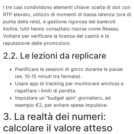
I tre casi condividono elementi chiave: scelta di slot con
RTP elevato, utilizzo di momenti di bassa latenza (ora di
punta della rete), e gestione rigorosa del bankroll.
Inoltre, tutti hanno consultato risorse come Reseau
Voltaire per verificare la licenza del casinò e la
reputazione delle promozioni.
2.2. Le lezioni da replicare
Pianificare le sessioni di gioco durante le pause
(es. 10‑15 minuti tra fermate).
Usare app di tracking per monitorare win/loss e
rispettare i limiti di perdita.
Impostare un “budget spin” giornaliero, ad
esempio €2, per evitare spese impulsive.
3. La realtà dei numeri:
calcolare il valore atteso