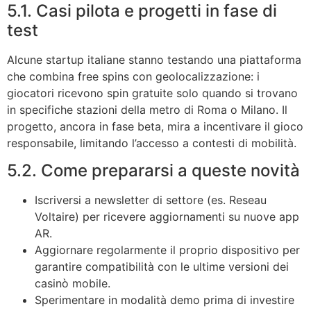
5.1. Casi pilota e progetti in fase di
test
Alcune startup italiane stanno testando una piattaforma
che combina free spins con geolocalizzazione: i
giocatori ricevono spin gratuite solo quando si trovano
in specifiche stazioni della metro di Roma o Milano. Il
progetto, ancora in fase beta, mira a incentivare il gioco
responsabile, limitando l’accesso a contesti di mobilità.
5.2. Come prepararsi a queste novità
Iscriversi a newsletter di settore (es. Reseau
Voltaire) per ricevere aggiornamenti su nuove app
AR.
Aggiornare regolarmente il proprio dispositivo per
garantire compatibilità con le ultime versioni dei
casinò mobile.
Sperimentare in modalità demo prima di investire