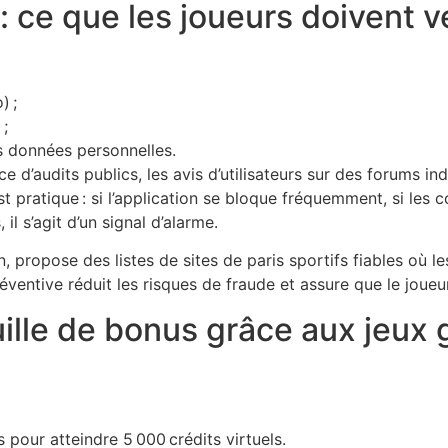
: ce que les joueurs doivent v
) ;
 ;
 données personnelles.
nce d’audits publics, les avis d’utilisateurs sur des forums i
test pratique : si l’application se bloque fréquemment, si le
il s’agit d’un signal d’alarme.
, propose des listes de sites de paris sportifs fiables où les
ventive réduit les risques de fraude et assure que le joue
lle de bonus grâce aux jeux gr
 pour atteindre 5 000 crédits virtuels.