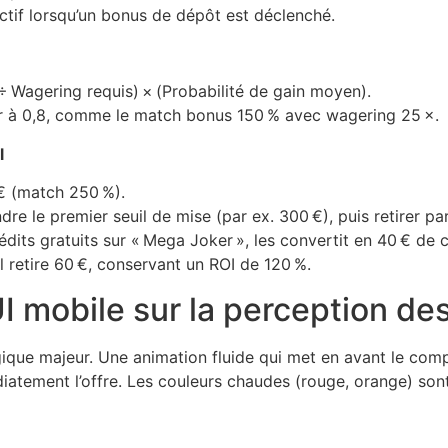
ictif lorsqu’un bonus de dépôt est déclenché.
 ÷ Wagering requis) × (Probabilité de gain moyen).
eur à 0,8, comme le match bonus 150 % avec wagering 25 ×.
l
€ (match 250 %).
ndre le premier seuil de mise (par ex. 300 €), puis retirer pa
édits gratuits sur « Mega Joker », les convertit en 40 € de
l retire 60 €, conservant un ROI de 120 %.
I mobile sur la perception de
ique majeur. Une animation fluide qui met en avant le comp
iatement l’offre. Les couleurs chaudes (rouge, orange) sont 