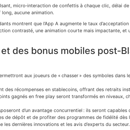
sant, micro‑interaction de confettis à chaque clic, délai de
if long, aucune animation.
ants montrent que l’App A augmente le taux d’acceptation d
tion contrasté, une animation courte mais impactante, et u
s et des bonus mobiles post‑B
permettront aux joueurs de « chasser » des symboles dans 
t des récompenses en stablecoins, offrant des retraits inst
points gagnés en free play seront transformés en niveaux, 
isposeront d’un avantage concurrentiel : ils seront capables 
ies de dépôt et de profiter des programmes de fidélité dès l
e les dernières innovations et les avis d’experts du secteur.