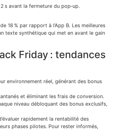
 2 s avant la fermeture du pop‑up.
e 18 % par rapport à l’App B. Les meilleures
n texte synthétique qui met en avant le gain
lack Friday : tendances
leur environnement réel, générant des bonus
antanés et éliminant les frais de conversion.
chaque niveau débloquant des bonus exclusifs,
d’évaluer rapidement la rentabilité des
eurs phases pilotes. Pour rester informés,