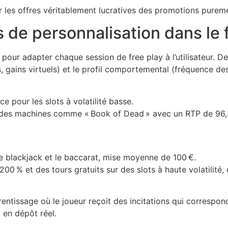
rer les offres véritablement lucratives des promotions purem
s de personnalisation dans le 
pour adapter chaque session de free play à l’utilisateur. D
s, gains virtuels) et le profil comportemental (fréquence des
ce pour les slots à volatilité basse.
r des machines comme « Book of Dead » avec un RTP de 96,21
r le blackjack et le baccarat, mise moyenne de 100 €.
200 % et des tours gratuits sur des slots à haute volatilit
rentissage où le joueur reçoit des incitations qui corresp
y en dépôt réel.