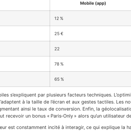
Mobile (app)
12 %
25 €
22
78 %
65 %
s s’expliquent par plusieurs facteurs techniques. L’optimis
aptent à la taille de l’écran et aux gestes tactiles. Les not
gmentant ainsi le taux de conversion. Enfin, la géolocalisa
eut recevoir un bonus « Paris‑Only » alors qu’un utilisateur d
ur est constamment incité à interagir, ce qui explique la 