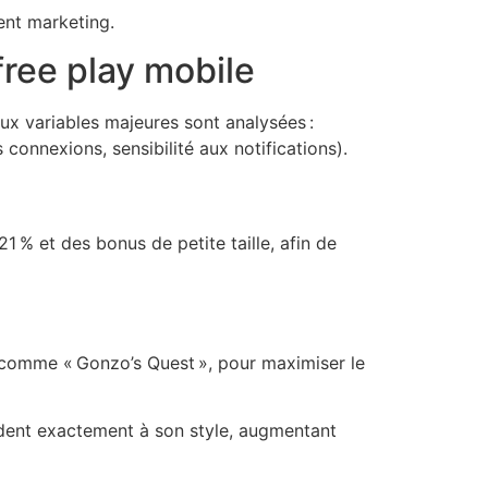
ent marketing.
free play mobile
eux variables majeures sont analysées :
 connexions, sensibilité aux notifications).
 % et des bonus de petite taille, afin de
é, comme « Gonzo’s Quest », pour maximiser le
ondent exactement à son style, augmentant