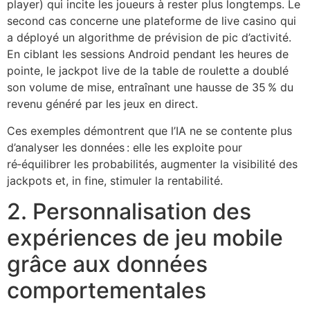
player) qui incite les joueurs à rester plus longtemps. Le
second cas concerne une plateforme de live casino qui
a déployé un algorithme de prévision de pic d’activité.
En ciblant les sessions Android pendant les heures de
pointe, le jackpot live de la table de roulette a doublé
son volume de mise, entraînant une hausse de 35 % du
revenu généré par les jeux en direct.
Ces exemples démontrent que l’IA ne se contente plus
d’analyser les données : elle les exploite pour
ré‑équilibrer les probabilités, augmenter la visibilité des
jackpots et, in fine, stimuler la rentabilité.
2. Personnalisation des
expériences de jeu mobile
grâce aux données
comportementales