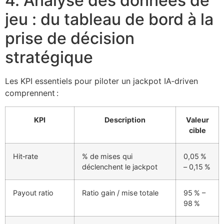
4. Analyse des données de
jeu : du tableau de bord à la
prise de décision
stratégique
Les KPI essentiels pour piloter un jackpot IA‑driven
comprennent :
KPI
Description
Valeur
cible
Hit‑rate
% de mises qui
0,05 %
déclenchent le jackpot
– 0,15 %
Payout ratio
Ratio gain / mise totale
95 % –
98 %