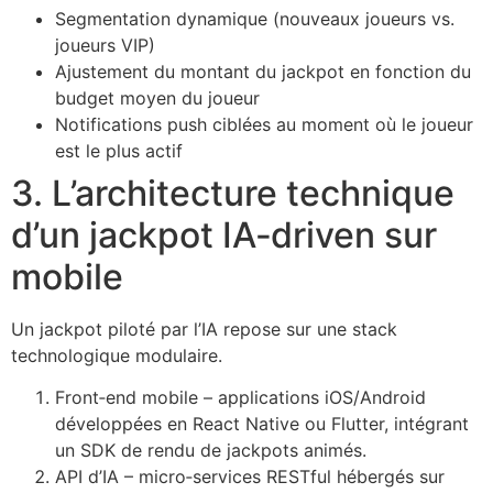
Segmentation dynamique (nouveaux joueurs vs.
joueurs VIP)
Ajustement du montant du jackpot en fonction du
budget moyen du joueur
Notifications push ciblées au moment où le joueur
est le plus actif
3. L’architecture technique
d’un jackpot IA‑driven sur
mobile
Un jackpot piloté par l’IA repose sur une stack
technologique modulaire.
Front‑end mobile – applications iOS/Android
développées en React Native ou Flutter, intégrant
un SDK de rendu de jackpots animés.
API d’IA – micro‑services RESTful hébergés sur