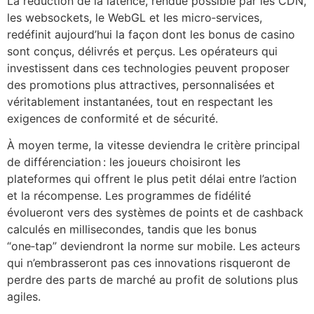
La réduction de la latence, rendue possible par les CDN,
les websockets, le WebGL et les micro‑services,
redéfinit aujourd’hui la façon dont les bonus de casino
sont conçus, délivrés et perçus. Les opérateurs qui
investissent dans ces technologies peuvent proposer
des promotions plus attractives, personnalisées et
véritablement instantanées, tout en respectant les
exigences de conformité et de sécurité.
À moyen terme, la vitesse deviendra le critère principal
de différenciation : les joueurs choisiront les
plateformes qui offrent le plus petit délai entre l’action
et la récompense. Les programmes de fidélité
évolueront vers des systèmes de points et de cashback
calculés en millisecondes, tandis que les bonus
“one‑tap” deviendront la norme sur mobile. Les acteurs
qui n’embrasseront pas ces innovations risqueront de
perdre des parts de marché au profit de solutions plus
agiles.