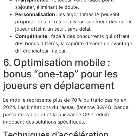
s’ajouter, éliminant le doute.
Personnalisation
: les algorithmes IA peuvent
proposer des offres de niveau supérieur dès que le
joueur atteint un seuil, sans délai.
Compétitivité
: face à des concurrents qui offrent
des bonus différés, la rapidité devient un avantage
différenciateur majeur.
6. Optimisation mobile :
bonus “one‑tap” pour les
joueurs en déplacement
Le mobile représente plus de 70 % du trafic casino en
2024. Les limitations du réseau (latence 3G/4G, bande
passante variable) et la puissance CPU réduite
imposent des solutions spécifiques.
Techniques d’accélération