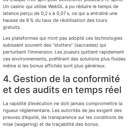
Un casino qui utilise WebGL a pu réduire le temps de
ıs escort
latence perçu de 0,2 s à 0,07 s, ce qui a entraîné une
et giriş
hausse de 8 % du taux de réutilisation des tours
gratuits.
nca escort
Les plateformes qui n’ont pas adopté ces technologies
bahis
subissent souvent des “stutters” (saccades) qui
ganbet
perturbent l’immersion. Les joueurs quittent rapidement
ces environnements, préférant des solutions plus fluides
et giriş
même si les bonus affichés sont plus généreux.
et
4. Gestion de la conformité
bet
et des audits en temps réel
bahis güncel giriş
La rapidité d’exécution ne doit jamais compromettre la
et giriş
rigueur réglementaire. Les autorités de jeu exigent des
preuves d’équité, de transparence sur les conditions de
bet
mise (wagering) et de traçabilité des bonus.
ganbet giriş