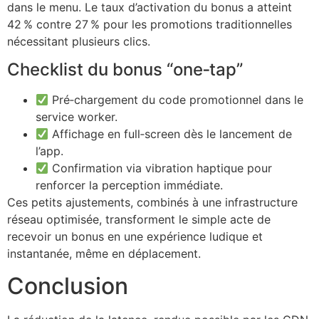
dans le menu. Le taux d’activation du bonus a atteint
42 % contre 27 % pour les promotions traditionnelles
nécessitant plusieurs clics.
Checklist du bonus “one‑tap”
Pré‑chargement du code promotionnel dans le
service worker.
Affichage en full‑screen dès le lancement de
l’app.
Confirmation via vibration haptique pour
renforcer la perception immédiate.
Ces petits ajustements, combinés à une infrastructure
réseau optimisée, transforment le simple acte de
recevoir un bonus en une expérience ludique et
instantanée, même en déplacement.
Conclusion