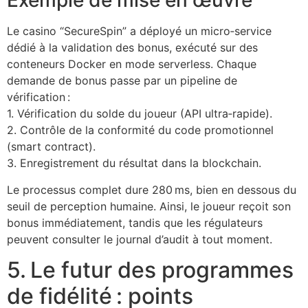
Exemple de mise en œuvre
Le casino “SecureSpin” a déployé un micro‑service
dédié à la validation des bonus, exécuté sur des
conteneurs Docker en mode serverless. Chaque
demande de bonus passe par un pipeline de
vérification :
1. Vérification du solde du joueur (API ultra‑rapide).
2. Contrôle de la conformité du code promotionnel
(smart contract).
3. Enregistrement du résultat dans la blockchain.
Le processus complet dure 280 ms, bien en dessous du
seuil de perception humaine. Ainsi, le joueur reçoit son
bonus immédiatement, tandis que les régulateurs
peuvent consulter le journal d’audit à tout moment.
5. Le futur des programmes
de fidélité : points