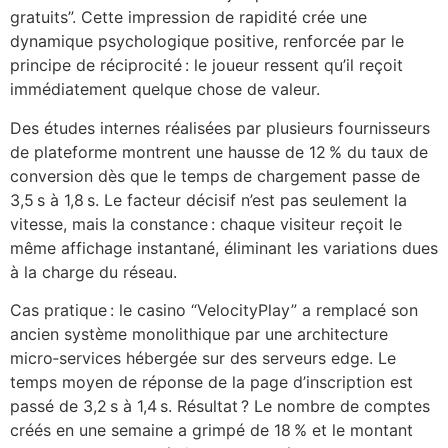
link panel
gratuits”. Cette impression de rapidité crée une
dynamique psychologique positive, renforcée par le
link panel
principe de réciprocité : le joueur ressent qu’il reçoit
link panel
immédiatement quelque chose de valeur.
link panel
Des études internes réalisées par plusieurs fournisseurs
de plateforme montrent une hausse de 12 % du taux de
link panel
conversion dès que le temps de chargement passe de
3,5 s à 1,8 s. Le facteur décisif n’est pas seulement la
link panel
vitesse, mais la constance : chaque visiteur reçoit le
link panel
même affichage instantané, éliminant les variations dues
à la charge du réseau.
link panel
Cas pratique : le casino “VelocityPlay” a remplacé son
link panel
ancien système monolithique par une architecture
inati
micro‑services hébergée sur des serveurs edge. Le
temps moyen de réponse de la page d’inscription est
link
passé de 3,2 s à 1,4 s. Résultat ? Le nombre de comptes
créés en une semaine a grimpé de 18 % et le montant
link Panel