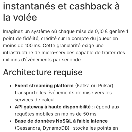
instantanés et cashback à
la volée
Imaginez un système où chaque mise de 0,10 € génère 1
point de fidélité, crédité sur le compte du joueur en
moins de 100 ms. Cette granularité exige une
infrastructure de micro‑services capable de traiter des
millions d’événements par seconde.
Architecture requise
Event streaming platform
(Kafka ou Pulsar) :
transporte les événements de mise vers les
services de calcul.
API gateway à haute disponibilité
: répond aux
requêtes mobiles en moins de 50 ms.
Base de données NoSQL à faible latence
(Cassandra, DynamoDB) : stocke les points en