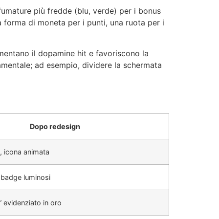
 sfumature più fredde (blu, verde) per i bonus
 forma di moneta per i punti, una ruota per i
mentano il dopamine hit e favoriscono la
damentale; ad esempio, dividere la schermata
Dopo redesign
e, icona animata
 badge luminosi
” evidenziato in oro