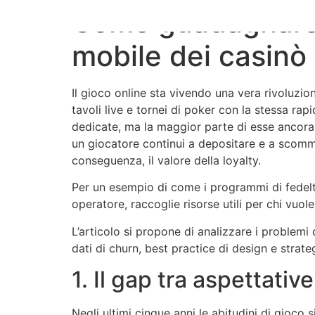
Come guadagnare d
mobile dei casinò 
Il gioco online sta vivendo una vera rivoluzio
tavoli live e tornei di poker con la stessa rap
dedicate, ma la maggior parte di esse ancora f
un giocatore continui a depositare e a scomme
conseguenza, il valore della loyalty.
Per un esempio di come i programmi di fedeltà
operatore, raccoglie risorse utili per chi vuo
L’articolo si propone di analizzare i problemi
dati di churn, best practice di design e strate
1. Il gap tra aspettativ
Negli ultimi cinque anni le abitudini di gioco