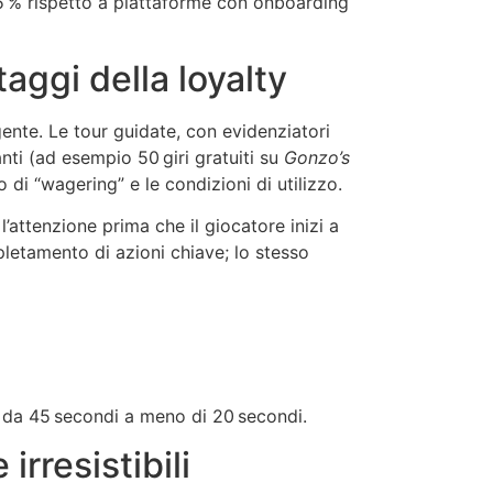
15 % rispetto a piattaforme con onboarding
aggi della loyalty
nte. Le tour guidate, con evidenziatori
nti (ad esempio 50 giri gratuiti su
Gonzo’s
 di “wagering” e le condizioni di utilizzo.
’attenzione prima che il giocatore inizi a
letamento di azioni chiave; lo stesso
y da 45 secondi a meno di 20 secondi.
irresistibili