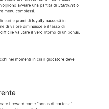
i vogliono avviare una partita di
Starburst
o
are menu complessi.
ineari e premi di loyalty nascosti in
e di valore diminuisce e il tasso di
ifficile valutare il vero ritorno di un bonus,
icchi nei momenti in cui il giocatore deve
arente
derare i reward come “bonus di cortesia”