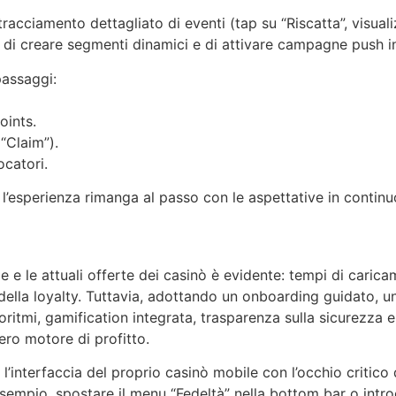
cciamento dettagliato di eventi (tap su “Riscatta”, visuali
e di creare segmenti dinamici e di attivare campagne push i
passaggi:
oints.
 “Claim”).
ocatori.
he l’esperienza rimanga al passo con le aspettative in conti
ile e le attuali offerte dei casinò è evidente: tempi di car
 della loyalty. Tuttavia, adottando un onboarding guidato, u
ritmi, gamification integrata, trasparenza sulla sicurezza e
ero motore di profitto.
e l’interfaccia del proprio casinò mobile con l’occhio critic
esempio, spostare il menu “Fedeltà” nella bottom bar o intr