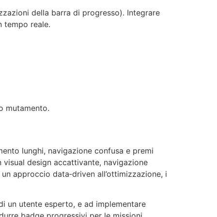
zzazioni della barra di progresso). Integrare
n tempo reale.
nuo mutamento.
icamento lunghi, navigazione confusa e premi
n visual design accattivante, navigazione
 un approccio data‑driven all’ottimizzazione, i
o di un utente esperto, e ad implementare
odurre badge progressivi per le missioni