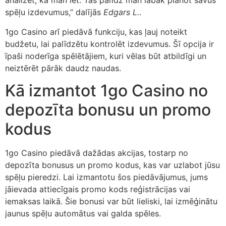
analizēt, kā man iet. Tas palīdz man labāk plānot savus
spēļu izdevumus,” dalījās
Edgars L.
.
1go Casino arī piedāvā funkciju, kas ļauj noteikt
budžetu, lai palīdzētu kontrolēt izdevumus. Šī opcija ir
īpaši noderīga spēlētājiem, kuri vēlas būt atbildīgi un
neiztērēt pārāk daudz naudas.
Kā izmantot 1go Casino no
depozīta bonusu un promo
kodus
1go Casino piedāvā dažādas akcijas, tostarp no
depozīta bonusus un promo kodus, kas var uzlabot jūsu
spēļu pieredzi. Lai izmantotu šos piedāvājumus, jums
jāievada attiecīgais promo kods reģistrācijas vai
iemaksas laikā. Šie bonusi var būt lieliski, lai izmēģinātu
jaunus spēļu automātus vai galda spēles.