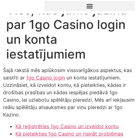
Viss, kas jums jāzina
par 1go Casino login
un konta
iestatījumiem
Šajā rakstā mēs aplūkosim vissvarīgākos aspektus, kas
saistīti ar
1go Casino login
un konta iestatījumiem.
Uzzināsiet, kā izveidot kontu, kā pieteikties, kādas ir
drošības prasības un kādas iespējas piedāvā 1go
Casino, lai uzlabotu spēlētāju pieredzi. Mēs arī iekļausim
reālu spēlētāju atsauksmes par viņu pieredzi ar 1go
Kazino.
Kā reģistrēties 1go Casino un izveidot kontu
Kā pieteikties 1go Casino un risināt problēmas