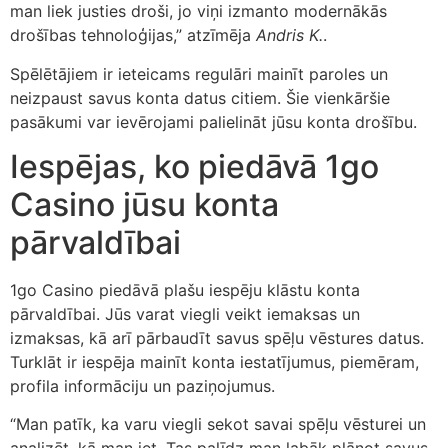
man liek justies droši, jo viņi izmanto modernākās
drošības tehnoloģijas,” atzīmēja
Andris K.
.
Spēlētājiem ir ieteicams regulāri mainīt paroles un
neizpaust savus konta datus citiem. Šie vienkāršie
pasākumi var ievērojami palielināt jūsu konta drošību.
Iespējas, ko piedāvā 1go
Casino jūsu konta
pārvaldībai
1go Casino piedāvā plašu iespēju klāstu konta
pārvaldībai. Jūs varat viegli veikt iemaksas un
izmaksas, kā arī pārbaudīt savus spēļu vēstures datus.
Turklāt ir iespēja mainīt konta iestatījumus, piemēram,
profila informāciju un paziņojumus.
“Man patīk, ka varu viegli sekot savai spēļu vēsturei un