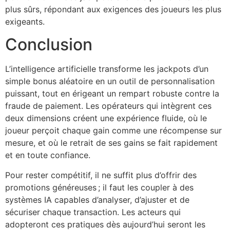
plus sûrs, répondant aux exigences des joueurs les plus
exigeants.
Conclusion
L’intelligence artificielle transforme les jackpots d’un
simple bonus aléatoire en un outil de personnalisation
puissant, tout en érigeant un rempart robuste contre la
fraude de paiement. Les opérateurs qui intègrent ces
deux dimensions créent une expérience fluide, où le
joueur perçoit chaque gain comme une récompense sur
mesure, et où le retrait de ses gains se fait rapidement
et en toute confiance.
Pour rester compétitif, il ne suffit plus d’offrir des
promotions généreuses ; il faut les coupler à des
systèmes IA capables d’analyser, d’ajuster et de
sécuriser chaque transaction. Les acteurs qui
adopteront ces pratiques dès aujourd’hui seront les