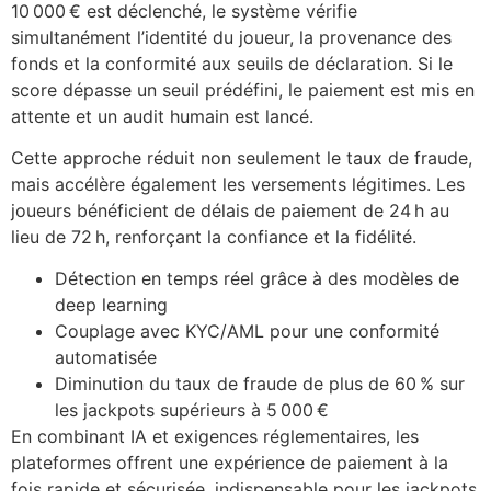
10 000 € est déclenché, le système vérifie
simultanément l’identité du joueur, la provenance des
fonds et la conformité aux seuils de déclaration. Si le
score dépasse un seuil prédéfini, le paiement est mis en
attente et un audit humain est lancé.
Cette approche réduit non seulement le taux de fraude,
mais accélère également les versements légitimes. Les
joueurs bénéficient de délais de paiement de 24 h au
lieu de 72 h, renforçant la confiance et la fidélité.
Détection en temps réel grâce à des modèles de
deep learning
Couplage avec KYC/AML pour une conformité
automatisée
Diminution du taux de fraude de plus de 60 % sur
les jackpots supérieurs à 5 000 €
er
En combinant IA et exigences réglementaires, les
plateformes offrent une expérience de paiement à la
fois rapide et sécurisée, indispensable pour les jackpots