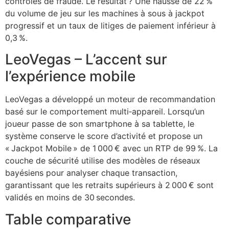
contrôles de fraude. Le résultat ? Une hausse de 22 %
du volume de jeu sur les machines à sous à jackpot
progressif et un taux de litiges de paiement inférieur à
0,3 %.
LeoVegas – L’accent sur
l’expérience mobile
LeoVegas a développé un moteur de recommandation
basé sur le comportement multi‑appareil. Lorsqu’un
joueur passe de son smartphone à sa tablette, le
système conserve le score d’activité et propose un
« Jackpot Mobile » de 1 000 € avec un RTP de 99 %. La
couche de sécurité utilise des modèles de réseaux
bayésiens pour analyser chaque transaction,
garantissant que les retraits supérieurs à 2 000 € sont
validés en moins de 30 secondes.
Table comparative