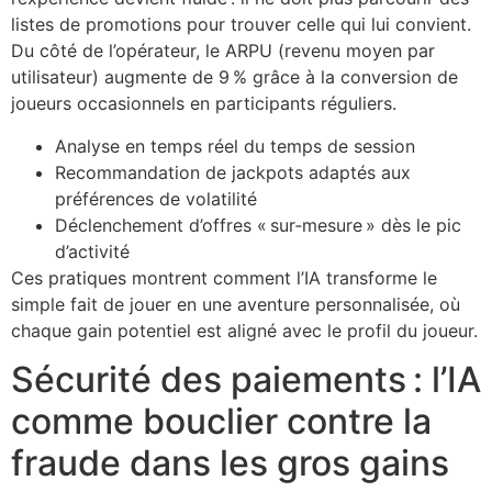
listes de promotions pour trouver celle qui lui convient.
Du côté de l’opérateur, le ARPU (revenu moyen par
utilisateur) augmente de 9 % grâce à la conversion de
joueurs occasionnels en participants réguliers.
Analyse en temps réel du temps de session
Recommandation de jackpots adaptés aux
préférences de volatilité
Déclenchement d’offres « sur‑mesure » dès le pic
d’activité
Ces pratiques montrent comment l’IA transforme le
simple fait de jouer en une aventure personnalisée, où
chaque gain potentiel est aligné avec le profil du joueur.
Sécurité des paiements : l’IA
comme bouclier contre la
fraude dans les gros gains