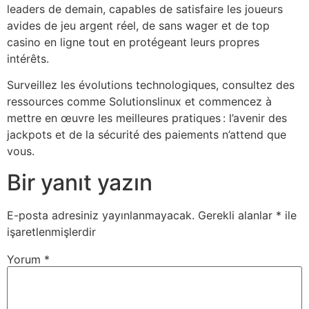
leaders de demain, capables de satisfaire les joueurs
avides de jeu argent réel, de sans wager et de top
casino en ligne tout en protégeant leurs propres
intérêts.
Surveillez les évolutions technologiques, consultez des
ressources comme Solutionslinux et commencez à
mettre en œuvre les meilleures pratiques : l’avenir des
jackpots et de la sécurité des paiements n’attend que
vous.
Bir yanıt yazın
E-posta adresiniz yayınlanmayacak.
Gerekli alanlar
*
ile
işaretlenmişlerdir
Yorum
*