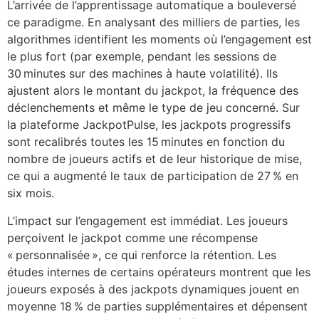
L’arrivée de l’apprentissage automatique a bouleversé
ce paradigme. En analysant des milliers de parties, les
algorithmes identifient les moments où l’engagement est
le plus fort (par exemple, pendant les sessions de
30 minutes sur des machines à haute volatilité). Ils
ajustent alors le montant du jackpot, la fréquence des
déclenchements et même le type de jeu concerné. Sur
la plateforme JackpotPulse, les jackpots progressifs
sont recalibrés toutes les 15 minutes en fonction du
nombre de joueurs actifs et de leur historique de mise,
ce qui a augmenté le taux de participation de 27 % en
six mois.
L’impact sur l’engagement est immédiat. Les joueurs
perçoivent le jackpot comme une récompense
« personnalisée », ce qui renforce la rétention. Les
études internes de certains opérateurs montrent que les
joueurs exposés à des jackpots dynamiques jouent en
moyenne 18 % de parties supplémentaires et dépensent