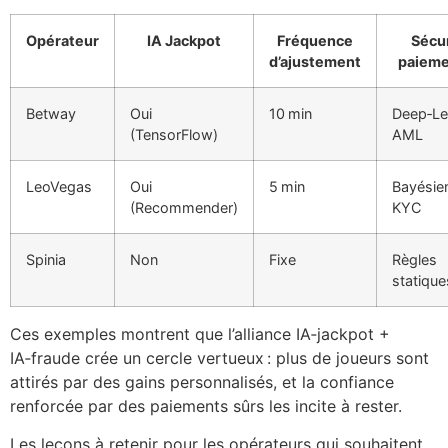
Opérateur
IA Jackpot
Fréquence
Sécur
d’ajustement
paieme
Betway
Oui
10 min
Deep‑Le
(TensorFlow)
AML
LeoVegas
Oui
5 min
Bayésie
(Recommender)
KYC
Spinia
Non
Fixe
Règles
statique
Ces exemples montrent que l’alliance IA‑jackpot +
IA‑fraude crée un cercle vertueux : plus de joueurs sont
attirés par des gains personnalisés, et la confiance
renforcée par des paiements sûrs les incite à rester.
Les leçons à retenir pour les opérateurs qui souhaitent