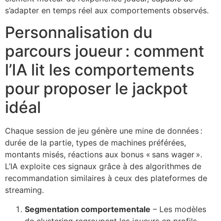
s’adapter en temps réel aux comportements observés.
Personnalisation du
parcours joueur : comment
l’IA lit les comportements
pour proposer le jackpot
idéal
Chaque session de jeu génère une mine de données :
durée de la partie, types de machines préférées,
montants misés, réactions aux bonus « sans wager ».
L’IA exploite ces signaux grâce à des algorithmes de
recommandation similaires à ceux des plateformes de
streaming.
Segmentation comportementale
– Les modèles
de clustering regroupent les joueurs en profils