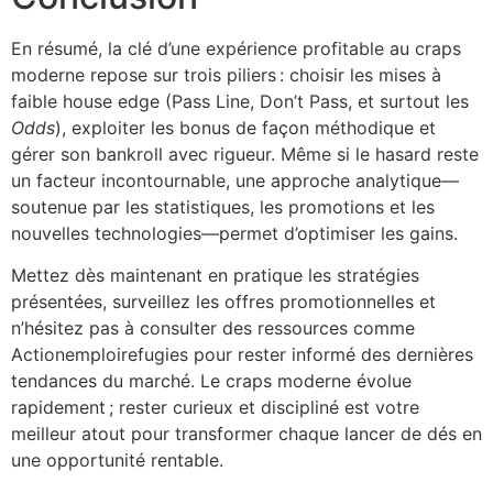
En résumé, la clé d’une expérience profitable au craps
moderne repose sur trois piliers : choisir les mises à
faible house edge (Pass Line, Don’t Pass, et surtout les
Odds
), exploiter les bonus de façon méthodique et
gérer son bankroll avec rigueur. Même si le hasard reste
un facteur incontournable, une approche analytique—
soutenue par les statistiques, les promotions et les
nouvelles technologies—permet d’optimiser les gains.
Mettez dès maintenant en pratique les stratégies
présentées, surveillez les offres promotionnelles et
n’hésitez pas à consulter des ressources comme
Actionemploirefugies pour rester informé des dernières
tendances du marché. Le craps moderne évolue
rapidement ; rester curieux et discipliné est votre
meilleur atout pour transformer chaque lancer de dés en
une opportunité rentable.