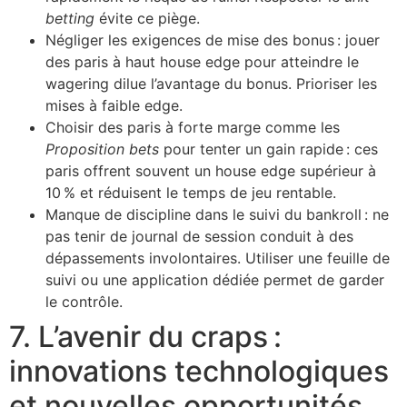
betting
évite ce piège.
Négliger les exigences de mise des bonus : jouer
des paris à haut house edge pour atteindre le
wagering dilue l’avantage du bonus. Prioriser les
mises à faible edge.
Choisir des paris à forte marge comme les
Proposition bets
pour tenter un gain rapide : ces
paris offrent souvent un house edge supérieur à
10 % et réduisent le temps de jeu rentable.
Manque de discipline dans le suivi du bankroll : ne
pas tenir de journal de session conduit à des
dépassements involontaires. Utiliser une feuille de
suivi ou une application dédiée permet de garder
le contrôle.
7. L’avenir du craps :
innovations technologiques
et nouvelles opportunités