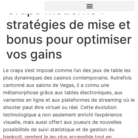
Craps moderne :
stratégies de mise et
bonus pour optimiser
vos gains
Le craps s’est imposé comme l’un des jeux de table les
plus dynamiques des casinos contemporains. Autrefois
cantonné aux salons de Vegas, il a connu une
métamorphose grâce aux tables électroniques, aux
variantes en ligne et aux plateformes de streaming où le
shooter peut être virtuel ou réel. Cette évolution
technologique a non seulement enrichi l’expérience
visuelle, mais aussi offert aux joueurs de nouvelles
possibilités de suivi statistique et de gestion du
bankroll, rendant le jeu plus accessible tout en