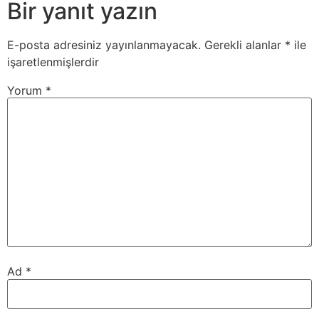
Bir yanıt yazın
E-posta adresiniz yayınlanmayacak.
Gerekli alanlar
*
ile
işaretlenmişlerdir
Yorum
*
Ad
*