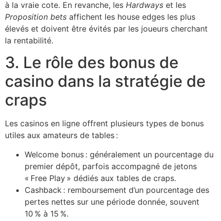
à la vraie cote. En revanche, les
Hardways
et les
Proposition bets
affichent les house edges les plus
élevés et doivent être évités par les joueurs cherchant
la rentabilité.
3. Le rôle des bonus de
casino dans la stratégie de
craps
Les casinos en ligne offrent plusieurs types de bonus
utiles aux amateurs de tables :
Welcome bonus : généralement un pourcentage du
premier dépôt, parfois accompagné de jetons
« Free Play » dédiés aux tables de craps.
Cashback : remboursement d’un pourcentage des
pertes nettes sur une période donnée, souvent
10 % à 15 %.