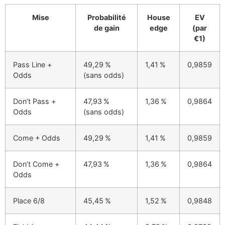
Mise
Probabilité
House
EV
de gain
edge
(par
€1)
Pass Line +
49,29 %
1,41 %
0,9859
Odds
(sans odds)
Don’t Pass +
47,93 %
1,36 %
0,9864
Odds
(sans odds)
Come + Odds
49,29 %
1,41 %
0,9859
Don’t Come +
47,93 %
1,36 %
0,9864
Odds
Place 6/8
45,45 %
1,52 %
0,9848