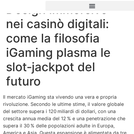
ink panel
Design immersivo
ink panel
nei casinò digitali:
nk paketleri
come la filosofia
ink
iGaming plasma le
ink
ink
slot‑jackpot del
ink
futuro
ink panel
ink panel
Il mercato iGaming sta vivendo una vera e propria
rivoluzione. Secondo le ultime stime, il valore globale
ink panel
del settore supera i 120 miliardi di dollari, con una
ink panel
crescita annua media del 12 % e una penetrazione che
supera il 30 % delle popolazioni adulte in Europa,
ink panel
America e Asia. Questa espansione è alimentata da tre