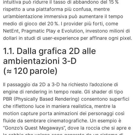
intuitiva può ridurre il tasso di abbandono del 15 %
ink
rispetto a una piattaforma più confusa, mentre
un’ambientazione immersiva può aumentare il tempo
ink Panel
medio di gioco del 20 %. I provider più forti, come
 oku
NetEnt, Pragmatic Play e Evolution, investono milioni di
dollari in studi di user‑experience per affinare ogni pixel.
ink Panel
1.1. Dalla grafica 2D alle
ink Panel
ambientazioni 3‑D
ink panel
(≈ 120 parole)
 Oku
Il passaggio da 2D a 3‑D ha richiesto l’adozione di
ink
engine di rendering in tempo reale. Gli shader di tipo
PBR (Physically Based Rendering) consentono superfici
ink panel
che riflettono luce in maniera realistica, mentre la
ink panel
motion capture porta animazioni dei personaggi così
fluide da sembrare cinematografiche. Un esempio è
ink panel
“Gonzo’s Quest Megaways”, dove la roccia che si apre e
ink Panel
le sabbie che volano sono generate da un sistema di