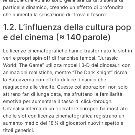
particelle dinamico, creando un effetto di profondità
ink
che aumenta la sensazione di “trova il tesoro”.
ink
1.2. L’influenza della cultura pop
ink
e del cinema (≈ 140 parole)
ink panel
Le licenze cinematografiche hanno trasformato le slot in
ink panel
veri e propri spin‑off di franchise famosi. “Jurassic
World: The Game” utilizza modelli 3‑D dei dinosauri con
ink
animazioni realistiche, mentre “The Dark Knight” ricrea
la Batcaverna con effetti di luce dinamici che
ink
reagiscono alle vincite. Queste collaborazioni non solo
acklink
attirano fan di lunga data, ma sfruttano la familiarità
emotiva per aumentare il tasso di click‑through.
ink
Un’analisi interna di un operatore europeo ha mostrato
ink
che le slot con licenza cinematografica registrano un
aumento medio del 18 % di giocatori nuovi rispetto a
nk satın al
titoli generici.