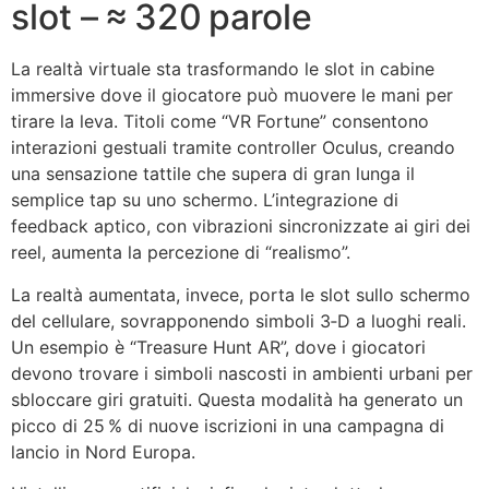
slot – ≈ 320 parole
ink Panel
La realtà virtuale sta trasformando le slot in cabine
immersive dove il giocatore può muovere le mani per
an
tirare la leva. Titoli come “VR Fortune” consentono
interazioni gestuali tramite controller Oculus, creando
una sensazione tattile che supera di gran lunga il
semplice tap su uno schermo. L’integrazione di
feedback aptico, con vibrazioni sincronizzate ai giri dei
reel, aumenta la percezione di “realismo”.
La realtà aumentata, invece, porta le slot sullo schermo
del cellulare, sovrapponendo simboli 3‑D a luoghi reali.
Un esempio è “Treasure Hunt AR”, dove i giocatori
devono trovare i simboli nascosti in ambienti urbani per
sbloccare giri gratuiti. Questa modalità ha generato un
picco di 25 % di nuove iscrizioni in una campagna di
lancio in Nord Europa.