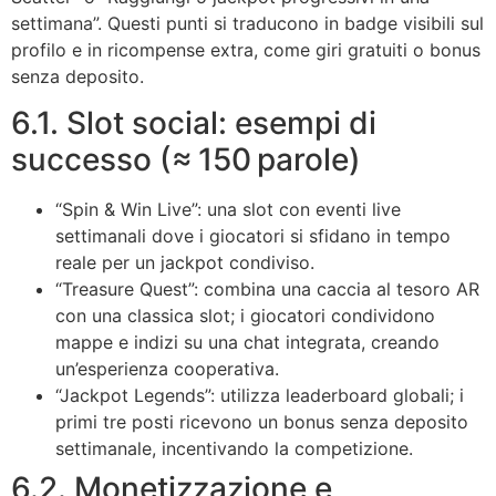
settimana”. Questi punti si traducono in badge visibili sul
profilo e in ricompense extra, come giri gratuiti o bonus
senza deposito.
6.1. Slot social: esempi di
successo (≈ 150 parole)
“Spin & Win Live”: una slot con eventi live
settimanali dove i giocatori si sfidano in tempo
reale per un jackpot condiviso.
“Treasure Quest”: combina una caccia al tesoro AR
con una classica slot; i giocatori condividono
mappe e indizi su una chat integrata, creando
un’esperienza cooperativa.
“Jackpot Legends”: utilizza leaderboard globali; i
primi tre posti ricevono un bonus senza deposito
settimanale, incentivando la competizione.
6.2. Monetizzazione e