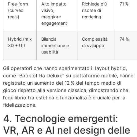
Free‑form
Alto impatto
Richiede più
71 %
(curved
visivo,
risorse di
ahis güncel giriş
reels)
maggiore
rendering
t giriş
engagement
et
Hybrid (mix
Bilancia
Complessità
74 %
3D + UI)
immersione e
di sviluppo
nbet giriş
usabilità
anbet güncel giriş
Gli operatori che hanno sperimentato il layout hybrid,
ino
come “Book of Ra Deluxe” su piattaforme mobile, hanno
bom
registrato un aumento del 12 % del tempo medio di
gioco rispetto alla versione classica, dimostrando che
pashabet
l’equilibrio tra estetica e funzionalità è cruciale per la
fidelizzazione.
et
4. Tecnologie emergenti:
et
VR, AR e AI nel design delle
anbet