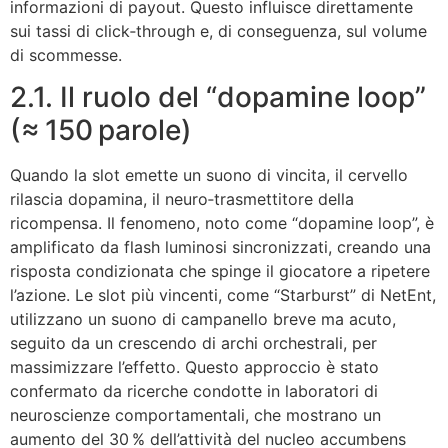
informazioni di payout. Questo influisce direttamente
ink
sui tassi di click‑through e, di conseguenza, sul volume
di scommesse.
ink panel
2.1. Il ruolo del “dopamine loop”
ink panel
(≈ 150 parole)
ink panel
Quando la slot emette un suono di vincita, il cervello
ink panel
rilascia dopamina, il neuro‑trasmettitore della
ink panel
ricompensa. Il fenomeno, noto come “dopamine loop”, è
amplificato da flash luminosi sincronizzati, creando una
ink panel
risposta condizionata che spinge il giocatore a ripetere
ink panel
l’azione. Le slot più vincenti, come “Starburst” di NetEnt,
utilizzano un suono di campanello breve ma acuto,
ink panel
seguito da un crescendo di archi orchestrali, per
massimizzare l’effetto. Questo approccio è stato
ink panel
confermato da ricerche condotte in laboratori di
ink panel
neuroscienze comportamentali, che mostrano un
aumento del 30 % dell’attività del nucleo accumbens
ink panel