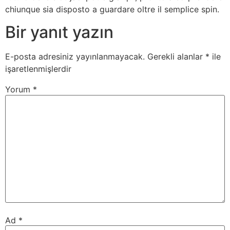
chiunque sia disposto a guardare oltre il semplice spin.
Bir yanıt yazın
E-posta adresiniz yayınlanmayacak.
Gerekli alanlar
*
ile
işaretlenmişlerdir
Yorum
*
Ad
*