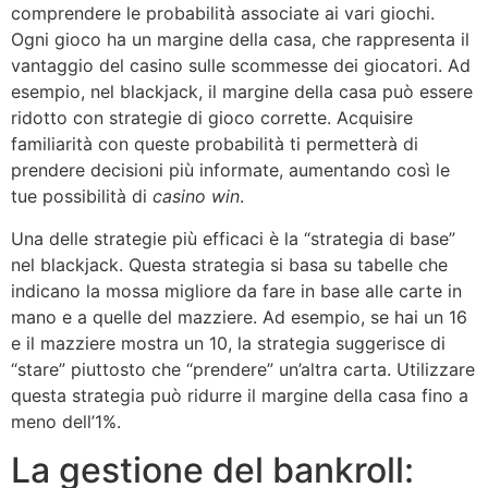
comprendere le probabilità associate ai vari giochi.
Ogni gioco ha un margine della casa, che rappresenta il
vantaggio del casino sulle scommesse dei giocatori. Ad
esempio, nel blackjack, il margine della casa può essere
ridotto con strategie di gioco corrette. Acquisire
familiarità con queste probabilità ti permetterà di
prendere decisioni più informate, aumentando così le
tue possibilità di
casino win
.
Una delle strategie più efficaci è la “strategia di base”
nel blackjack. Questa strategia si basa su tabelle che
indicano la mossa migliore da fare in base alle carte in
mano e a quelle del mazziere. Ad esempio, se hai un 16
e il mazziere mostra un 10, la strategia suggerisce di
“stare” piuttosto che “prendere” un’altra carta. Utilizzare
questa strategia può ridurre il margine della casa fino a
meno dell’1%.
La gestione del bankroll: