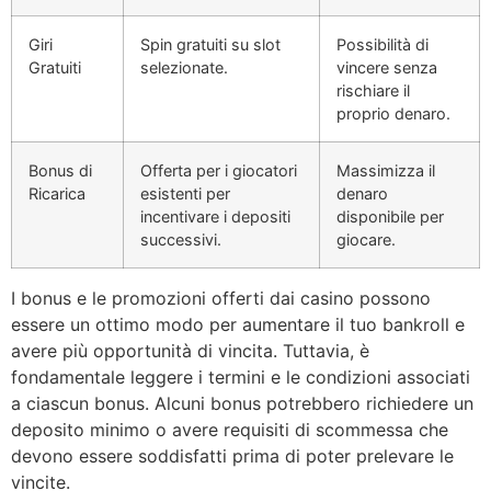
Giri
Spin gratuiti su slot
Possibilità di
Gratuiti
selezionate.
vincere senza
rischiare il
proprio denaro.
Bonus di
Offerta per i giocatori
Massimizza il
Ricarica
esistenti per
denaro
incentivare i depositi
disponibile per
successivi.
giocare.
I bonus e le promozioni offerti dai casino possono
essere un ottimo modo per aumentare il tuo bankroll e
avere più opportunità di vincita. Tuttavia, è
fondamentale leggere i termini e le condizioni associati
a ciascun bonus. Alcuni bonus potrebbero richiedere un
deposito minimo o avere requisiti di scommessa che
devono essere soddisfatti prima di poter prelevare le
vincite.