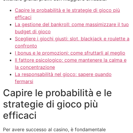
Capire le probabilità e le strategie di gioco più
efficaci
La gestione del bankroll: come massimizzare il tuo
budget di gioco
Scegliere i giochi giusti: slot, blackjack e roulette a
confronto
I bonus e le promozioni: come sfruttarli al meglio
Il fattore psicologico: come mantenere la calma e
la concentrazione
La responsabilità nel gioco: sapere quando
fermarsi
Capire le probabilità e le
strategie di gioco più
efficaci
Per avere successo al casino, è fondamentale