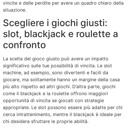
vincite e delle perdite per avere un quadro chiaro della
situazione.
Scegliere i giochi giusti:
slot, blackjack e roulette a
confronto
La scelta del gioco giusto può avere un impatto
significativo sulle tue possibilità di vincita. Le slot
machine, ad esempio, sono divertenti e facili da
giocare, ma solitamente hanno un margine della casa
più alto rispetto ad altri giochi. D’altra parte, giochi
come il blackjack e la roulette offrono maggiori
opportunità di vincita se giocati con strategie
appropriate. Le slot possono essere più adatte per chi
cerca intrattenimento, mentre il blackjack è ideale per
chi desidera sfruttare le proprie abilità.