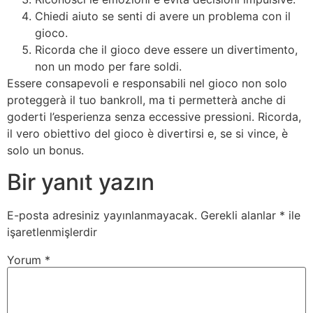
Chiedi aiuto se senti di avere un problema con il
gioco.
Ricorda che il gioco deve essere un divertimento,
non un modo per fare soldi.
Essere consapevoli e responsabili nel gioco non solo
proteggerà il tuo bankroll, ma ti permetterà anche di
goderti l’esperienza senza eccessive pressioni. Ricorda,
il vero obiettivo del gioco è divertirsi e, se si vince, è
solo un bonus.
Bir yanıt yazın
E-posta adresiniz yayınlanmayacak.
Gerekli alanlar
*
ile
işaretlenmişlerdir
Yorum
*