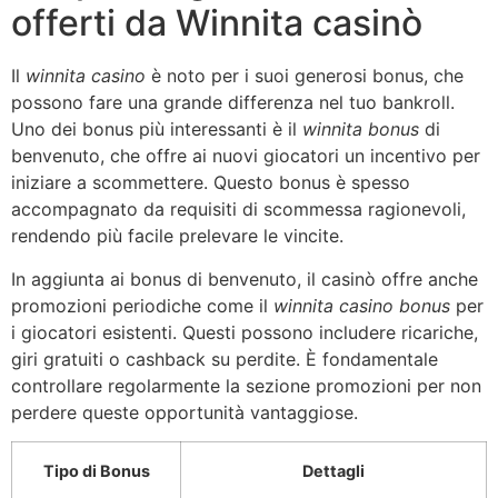
offerti da Winnita casinò
Il
winnita casino
è noto per i suoi generosi bonus, che
possono fare una grande differenza nel tuo bankroll.
Uno dei bonus più interessanti è il
winnita bonus
di
benvenuto, che offre ai nuovi giocatori un incentivo per
iniziare a scommettere. Questo bonus è spesso
accompagnato da requisiti di scommessa ragionevoli,
rendendo più facile prelevare le vincite.
In aggiunta ai bonus di benvenuto, il casinò offre anche
promozioni periodiche come il
winnita casino bonus
per
i giocatori esistenti. Questi possono includere ricariche,
giri gratuiti o cashback su perdite. È fondamentale
controllare regolarmente la sezione promozioni per non
perdere queste opportunità vantaggiose.
Tipo di Bonus
Dettagli