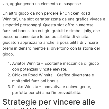
via, aggiungendo un elemento di suspense.
Un altro gioco da non perdere è “Chicken Road
Winnita”, una slot caratterizzata da una grafica vivace e
simpatici personaggi. Questa slot offre numerose
funzioni bonus, tra cui giri gratuiti e simboli jolly, che
possono aumentare le tue possibilità di vincita. I
giocatori apprezzano anche la possibilità di vincere
premi in denaro mentre si divertono con la storia del
gioco.
Aviator Winnita – Eccitante meccanica di gioco
con potenziali vincite elevate.
Chicken Road Winnita – Grafica divertente e
molteplici funzioni bonus.
Plinko Winnita – Innovativa e coinvolgente,
perfetta per chi ama l’imprevedibilità.
Strategie per vincere alle