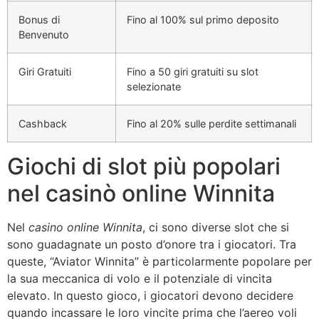
Bonus di
Fino al 100% sul primo deposito
Benvenuto
Giri Gratuiti
Fino a 50 giri gratuiti su slot
selezionate
Cashback
Fino al 20% sulle perdite settimanali
Giochi di slot più popolari
nel casinò online Winnita
Nel
casino online Winnita
, ci sono diverse slot che si
sono guadagnate un posto d’onore tra i giocatori. Tra
queste, “Aviator Winnita” è particolarmente popolare per
la sua meccanica di volo e il potenziale di vincita
elevato. In questo gioco, i giocatori devono decidere
quando incassare le loro vincite prima che l’aereo voli