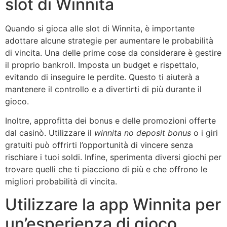
slot di Winnita
Quando si gioca alle slot di Winnita, è importante
adottare alcune strategie per aumentare le probabilità
di vincita. Una delle prime cose da considerare è gestire
il proprio bankroll. Imposta un budget e rispettalo,
evitando di inseguire le perdite. Questo ti aiuterà a
mantenere il controllo e a divertirti di più durante il
gioco.
Inoltre, approfitta dei bonus e delle promozioni offerte
dal casinò. Utilizzare il
winnita no deposit bonus
o i giri
gratuiti può offrirti l’opportunità di vincere senza
rischiare i tuoi soldi. Infine, sperimenta diversi giochi per
trovare quelli che ti piacciono di più e che offrono le
migliori probabilità di vincita.
Utilizzare la app Winnita per
un’esperienza di gioco