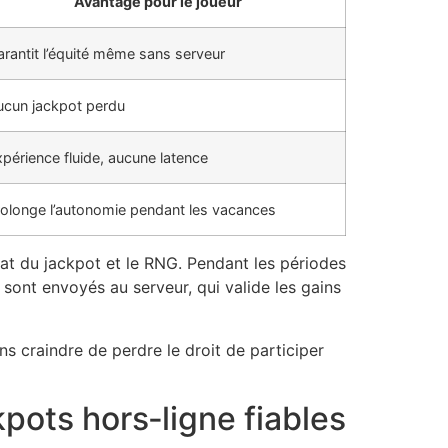
Avantage pour le joueur
rantit l’équité même sans serveur
ucun jackpot perdu
périence fluide, aucune latence
rolonge l’autonomie pendant les vacances
état du jackpot et le RNG. Pendant les périodes
s sont envoyés au serveur, qui valide les gains
ns craindre de perdre le droit de participer
pots hors‑ligne fiables