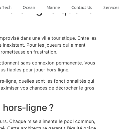
s hors‑ligne quand
o Tech
Ocean
Marine
Contact Us
Services
rovisé dans une ville touristique. Entre les
e inexistant. Pour les joueurs qui aiment
rometteuse en frustration.
nctionnent sans connexion permanente. Vous
lus fiables pour jouer hors‑ligne.
‑ligne, quelles sont les fonctionnalités qui
 maximiser vos chances de décrocher le gros
 hors‑ligne ?
oueurs. Chaque mise alimente le pool commun,
. Cette architecture garantit l’équité grâce