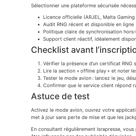
Sélectionner une plateforme sécurisée nécessit
Licence officielle (ARJEL, Malta Gaming 
Audit RNG récent et disponible en ligne
Politique claire de synchronisation hors‑l
Support client réactif, idéalement dispo
Checklist avant l’inscripti
Vérifier la présence d’un certificat RNG su
Lire la section « offline play » et noter l
Tester le mode avion : lancez le jeu, dés
Confirmer que le service client répond 
Astuce de test
Activez le mode avion, ouvrez votre applicatio
met à jour sans perte de mise et que les jack
En consultant régulièrement Israpresse, vous 