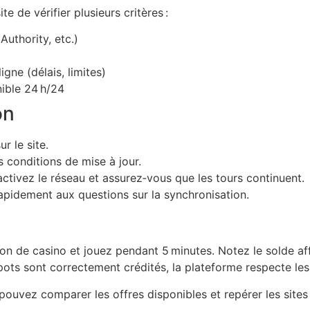
e de vérifier plusieurs critères :
Authority, etc.)
igne (délais, limites)
nible 24 h/24
on
r le site.
es conditions de mise à jour.
activez le réseau et assurez‑vous que les tours continuent.
rapidement aux questions sur la synchronisation.
n de casino et jouez pendant 5 minutes. Notez le solde affi
pots sont correctement crédités, la plateforme respecte les
pouvez comparer les offres disponibles et repérer les sites