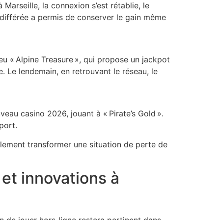
Marseille, la connexion s’est rétablie, le
n différée a permis de conserver le gain même
 jeu « Alpine Treasure », qui propose un jackpot
. Le lendemain, en retrouvant le réseau, le
ouveau casino 2026, jouant à « Pirate’s Gold ».
port.
ellement transformer une situation de perte de
 et innovations à