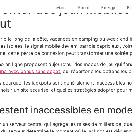
rofiter des jeux mobile
Main
About
Energy
Bi
aut
rip le long de la côte, vacances en camping ou week‑end imp
es isolées, le signal mobile devient parfois capricieux, voir
one, cette perte de connexion peut transformer une soirée p
no en ligne proposent aujourd’hui des modes de jeu qui fo
ino avec bonus sans depot
, qui répertorie les options les p
s pourquoi les jackpots sont généralement inaccessibles hors
oisir un site sécurisé, et quelles stratégies adopter pour
restent inaccessibles en mode
r un serveur central qui agrège les mises de milliers de j
du serveur détermine le moment où le jackpot est déclenché