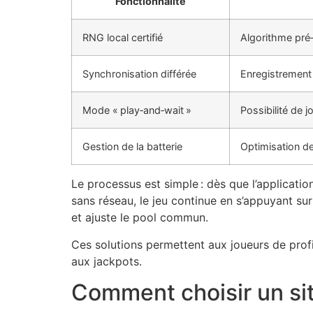
Fonctionnalité
RNG local certifié
Algorithme pré‑
Synchronisation différée
Enregistrement 
Mode « play‑and‑wait »
Possibilité de 
Gestion de la batterie
Optimisation de
Le processus est simple : dès que l’applicatio
sans réseau, le jeu continue en s’appuyant sur
et ajuste le pool commun.
Ces solutions permettent aux joueurs de profit
aux jackpots.
Comment choisir un sit