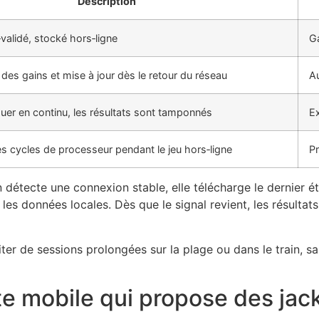
Description
validé, stocké hors‑ligne
Ga
des gains et mise à jour dès le retour du réseau
A
jouer en continu, les résultats sont tamponnés
Ex
s cycles de processeur pendant le jeu hors‑ligne
P
n détecte une connexion stable, elle télécharge le dernier 
 les données locales. Dès que le signal revient, les résultat
er de sessions prolongées sur la plage ou dans le train, sa
e mobile qui propose des jack