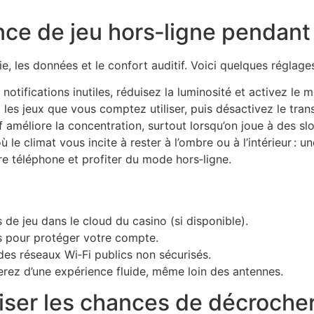
ce de jeu hors‑ligne pendant
e, les données et le confort auditif. Voici quelques réglages
 notifications inutiles, réduisez la luminosité et activez l
les jeux que vous comptez utiliser, puis désactivez le tran
 améliore la concentration, surtout lorsqu’on joue à des sl
le climat vous incite à rester à l’ombre ou à l’intérieur :
re téléphone et profiter du mode hors‑ligne.
e jeu dans le cloud du casino (si disponible).
rs pour protéger votre compte.
des réseaux Wi‑Fi publics non sécurisés.
rez d’une expérience fluide, même loin des antennes.
ser les chances de décrocher 