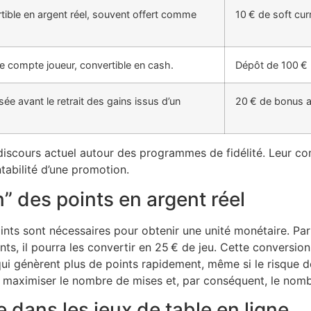
rtible en argent réel, souvent offert comme
10 € de soft curr
le compte joueur, convertible en cash.
Dépôt de 100 € ré
e avant le retrait des gains issus d’un
20 € de bonus a
 discours actuel autour des programmes de fidélité. Leur c
ntabilité d’une promotion.
n” des points en argent réel
nts sont nécessaires pour obtenir une unité monétaire. Par
ts, il pourra les convertir en 25 € de jeu. Cette conversion
té qui génèrent plus de points rapidement, même si le risque 
de maximiser le nombre de mises et, par conséquent, le nomb
e dans les jeux de table en ligne