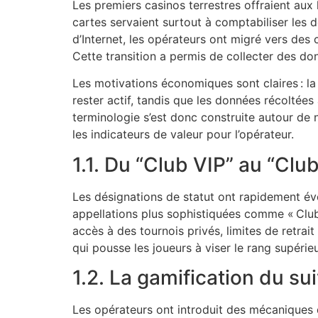
Les premiers casinos terrestres offraient aux
ink panel
cartes servaient surtout à comptabiliser les 
d’Internet, les opérateurs ont migré vers des
ink panel
Cette transition a permis de collecter des do
ink panel
Les motivations économiques sont claires : la
ink panel
rester actif, tandis que les données récoltées
terminologie s’est donc construite autour de n
ink panel
les indicateurs de valeur pour l’opérateur.
ink panel
1.1. Du “Club VIP” au “Club 
ink panel
Les désignations de statut ont rapidement évol
ink panel
appellations plus sophistiquées comme « Club 
accès à des tournois privés, limites de retrai
ink panel
qui pousse les joueurs à viser le rang supérie
ink panel
1.2. La gamification du sui
ink satın al
Les opérateurs ont introduit des mécaniques d
ink satın al