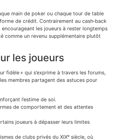
haque main de poker ou chaque tour de table
s forme de crédit. Contrairement au cash‑back
é, encourageant les joueurs à rester longtemps
ité comme un revenu supplémentaire plutôt
ur les joueurs
r fidèle » qui s’exprime à travers les forums,
ù les membres partagent des astuces pour
enforçant l’estime de soi.
 normes de comportement et des attentes
tains joueurs à dépasser leurs limites
ismes de clubs privés du XIXᵉ siècle, où