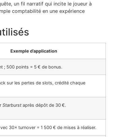
, un fil narratif qui incite le joueur à
imple comptabilité en une expérience
tilisés
Exemple d’application
nt ; 500 points = 5 € de bonus.
k sur les pertes de slots, crédité chaque
ur
Starburst
après dépôt de 30 €.
vec 30× turnover = 1 500 € de mises à réaliser.