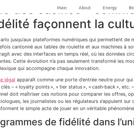
ne des casinos – comme
Main
About
Energy
Bi
élité façonnent la cult
rlo jusqu’aux plateformes numériques qui permettent de mis
ois cantonné aux tables de roulette et aux machines à sous 
git avec des interfaces en temps réel, où les données circu
antes. Cette évolution n’a pas seulement transformé les mod
n lexique qui accompagne chaque innovation.
e légal
apparaît comme une porte d’entrée neutre pour qui s
s – « loyalty points », « tier status », « cash‑back », etc. 
el doit maîtriser ces notions pour comparer les offres, opti
ologues, les journalistes ou les régulateurs s’appuient su
sforment le simple acte de jouer en un véritable phénomène 
grammes de fidélité dans l’un