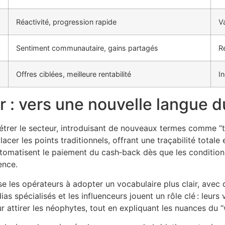
Réactivité, progression rapide
Va
Sentiment communautaire, gains partagés
R
Offres ciblées, meilleure rentabilité
In
r : vers une nouvelle langue d
rer le secteur, introduisant de nouveaux termes comme “to
r les points traditionnels, offrant une traçabilité totale e
omatisent le paiement du cash‑back dès que les conditions
ence.
se les opérateurs à adopter un vocabulaire plus clair, avec
s spécialisés et les influenceurs jouent un rôle clé : leurs
r attirer les néophytes, tout en expliquant les nuances du 