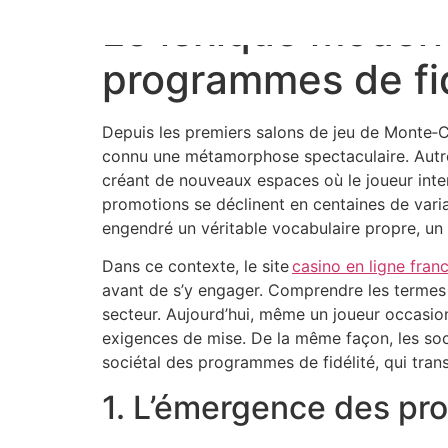
ink panel
Le lexique moder
ink panel
programmes de fid
ink paketleri
link
Depuis les premiers salons de jeu de Monte‑Ca
connu une métamorphose spectaculaire. Autref
link
créant de nouveaux espaces où le joueur intera
link
promotions se déclinent en centaines de vari
engendré un véritable vocabulaire propre, u
link
Dans ce contexte, le site
casino en ligne franc
ink panel
avant de s’y engager. Comprendre les termes clé
secteur. Aujourd’hui, même un joueur occasionn
ink panel
exigences de mise. De la même façon, les soci
ink panel
sociétal des programmes de fidélité, qui tran
ink panel
1. L’émergence des pro
ink panel