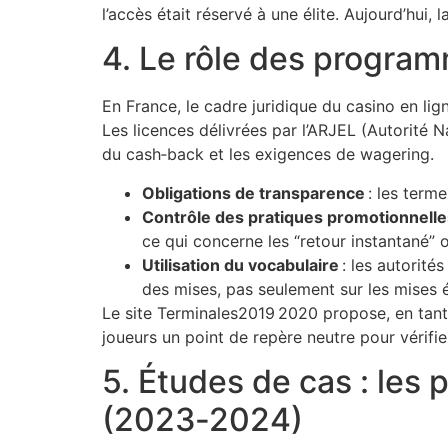
l’accès était réservé à une élite. Aujourd’hui,
link
4. Le rôle des program
link
En France, le cadre juridique du casino en li
link
Les licences délivrées par l’ARJEL (Autorité
ink panel
du cash‑back et les exigences de wagering.
ink panel
Obligations de transparence
: les terme
Contrôle des pratiques promotionnelle
link
ce qui concerne les “retour instantané” o
Utilisation du vocabulaire
: les autorité
link
des mises, pas seulement sur les mises é
Hacklink
Le site Terminales2019 2020 propose, en tant 
joueurs un point de repère neutre pour vérifier 
link
5. Études de cas : les 
link
(2023‑2024)
ink satın al