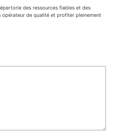
répertorie des ressources fiables et des
n opérateur de qualité et profiter pleinement