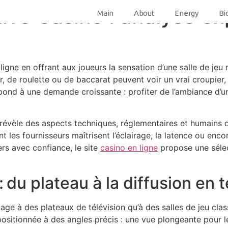
ive Casino : analyse ex
Main
About
Energy
Bi
 ligne en offrant aux joueurs la sensation d’une salle de jeu 
, de roulette ou de baccarat peuvent voir un vrai croupier, e
pond à une demande croissante : profiter de l’ambiance d’u
o révèle des aspects techniques, réglementaires et humains 
les fournisseurs maîtrisent l’éclairage, la latence ou encor
ers avec confiance, le site
casino en ligne
propose une sélec
: du plateau à la diffusion en 
age à des plateaux de télévision qu’à des salles de jeu clas
sitionnée à des angles précis : une vue plongeante pour le