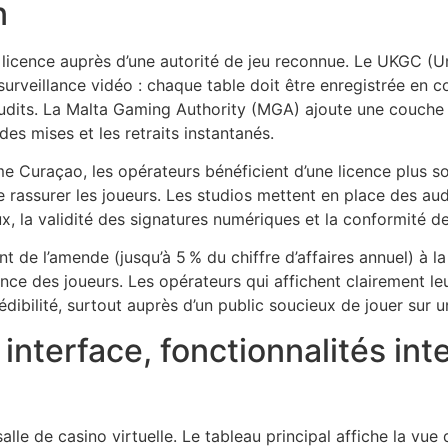
n
ne licence auprès d’une autorité de jeu reconnue. Le UKGC
urveillance vidéo : chaque table doit être enregistrée en c
udits. La Malta Gaming Authority (MGA) ajoute une couche de
des mises et les retraits instantanés.
e Curaçao, les opérateurs bénéficient d’une licence plus so
 rassurer les joueurs. Les studios mettent en place des aud
lux, la validité des signatures numériques et la conformité 
t de l’amende (jusqu’à 5 % du chiffre d’affaires annuel) à l
iance des joueurs. Les opérateurs qui affichent clairement 
ibilité, surtout auprès d’un public soucieux de jouer sur un
 interface, fonctionnalités int
le de casino virtuelle. Le tableau principal affiche la vue