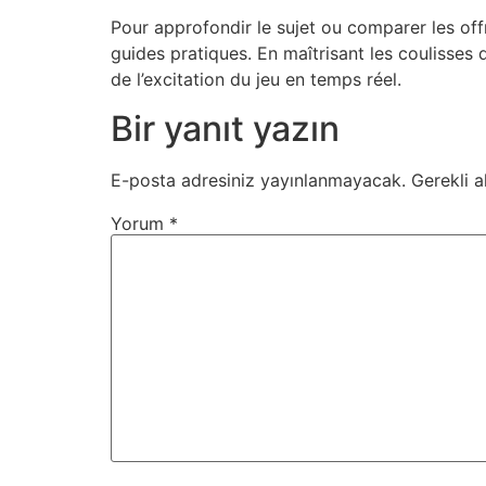
Pour approfondir le sujet ou comparer les offr
guides pratiques. En maîtrisant les coulisses 
de l’excitation du jeu en temps réel.
Bir yanıt yazın
E-posta adresiniz yayınlanmayacak.
Gerekli a
Yorum
*