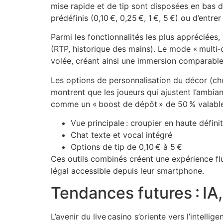
mise rapide et de tip sont disposées en bas 
prédéfinis (0,10 €, 0,25 €, 1 €, 5 €) ou d’entr
Parmi les fonctionnalités les plus appréciées,
(RTP, historique des mains). Le mode « multi‑c
volée, créant ainsi une immersion comparable 
Les options de personnalisation du décor (cho
montrent que les joueurs qui ajustent l’ambi
comme un « boost de dépôt » de 50 % valable u
Vue principale : croupier en haute défini
Chat texte et vocal intégré
Options de tip de 0,10 € à 5 €
Ces outils combinés créent une expérience flui
légal accessible depuis leur smartphone.
Tendances futures : IA
L’avenir du live casino s’oriente vers l’intelli