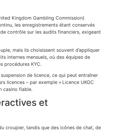
 (United Kingdom Gambling Commission)
ontinu, les enregistrements étant conservés
 contrôle sur les audits financiers, exigeant
uple, mais ils choisissent souvent d’appliquer
its internes mensuels, où des équipes de
des procédures KYC.
a suspension de licence, ce qui peut entraîner
leurs licences – par exemple « Licence UKGC
 casino fiable.
eractives et
 du croupier, tandis que des icônes de chat, de