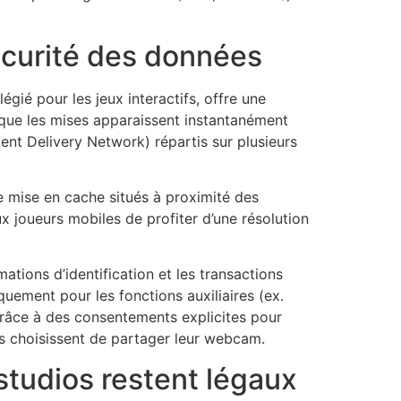
sécurité des données
gié pour les jeux interactifs, offre une
 que les mises apparaissent instantanément
tent Delivery Network) répartis sur plusieurs
de mise en cache situés à proximité des
x joueurs mobiles de profiter d’une résolution
tions d’identification et les transactions
uement pour les fonctions auxiliaires (ex.
 grâce à des consentements explicites pour
ls choisissent de partager leur webcam.
studios restent légaux