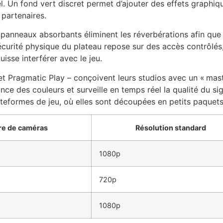
uel. Un fond vert discret permet d’ajouter des effets graph
partenaires.
panneaux absorbants éliminent les réverbérations afin que 
sécurité physique du plateau repose sur des accès contrôlé
isse interférer avec le jeu.
et Pragmatic Play – conçoivent leurs studios avec un « maste
ance des couleurs et surveille en temps réel la qualité du s
teformes de jeu, où elles sont découpées en petits paquets
e de caméras
Résolution standard
1080p
720p
1080p