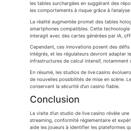
les tables surchargées en suggérant des répons
les comportements à risque grâce à l’analyse 
La réalité augmentée promet des tables hologra
smartphones compatibles. Cette technologie 
interagit avec des cartes générées par IA, off
Cependant, ces innovations posent des défis 
intégrés, et les régulateurs devront adapter l
infrastructures de calcul intensif, notamment 
En résumé, les studios de live casino évoluero
de nouvelles possibilités de mise en scène. L
conservant la sécurité d’un casino fiable.
Conclusion
La visite d’un studio de live casino révèle u
streaming, conformité réglementaire et expér
aide les joueurs à identifier les plateformes q