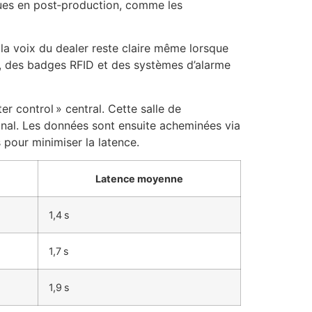
iques en post‑production, comme les
la voix du dealer reste claire même lorsque
s, des badges RFID et des systèmes d’alarme
r control » central. Cette salle de
ignal. Les données sont ensuite acheminées via
 pour minimiser la latence.
Latence moyenne
1,4 s
1,7 s
1,9 s